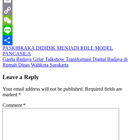
Twitter
Email
Copy
Link
WeChat
Line
Post
PASKIBRAKA DIDIDIK MENJADI ROLE MODEL
Share
PANCASILA
navigation
Gardu Budaya Gelar Talkshow Transformasi Digital Budaya di
Rumah Dinas Walikota Surakarta
Leave a Reply
Your email address will not be published.
Required fields are
marked
*
Comment
*