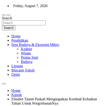
Skip
Friday, August 7, 2026
to
content
Search
Warta Indo
Search
Home
Pendidikan
Seni Budaya & Ekonomi Mikro
Kuliner
Wisata
Pentas Seni
Budaya
Liputan
Bincang Tokoh
Opini
Home
Kiprah
Elisabet Tjianti Paskah Mengingatkan Kembali Kebaikan
Tuhan Untuk PengorbananNya