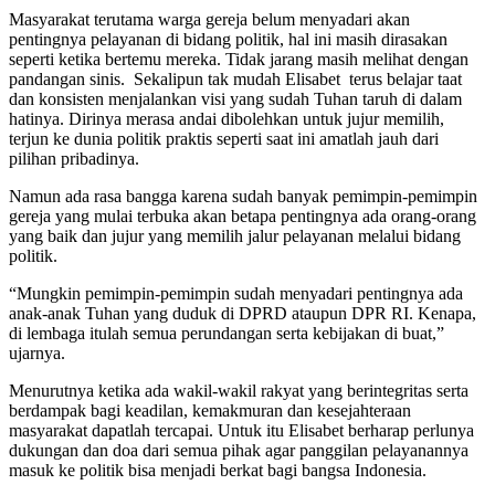
Masyarakat terutama warga gereja belum menyadari akan
pentingnya pelayanan di bidang politik, hal ini masih dirasakan
seperti ketika bertemu mereka. Tidak jarang masih melihat dengan
pandangan sinis. Sekalipun tak mudah Elisabet terus belajar taat
dan konsisten menjalankan visi yang sudah Tuhan taruh di dalam
hatinya. Dirinya merasa andai dibolehkan untuk jujur memilih,
terjun ke dunia politik praktis seperti saat ini amatlah jauh dari
pilihan pribadinya.
Namun ada rasa bangga karena sudah banyak pemimpin-pemimpin
gereja yang mulai terbuka akan betapa pentingnya ada orang-orang
yang baik dan jujur yang memilih jalur pelayanan melalui bidang
politik.
“Mungkin pemimpin-pemimpin sudah menyadari pentingnya ada
anak-anak Tuhan yang duduk di DPRD ataupun DPR RI. Kenapa,
di lembaga itulah semua perundangan serta kebijakan di buat,”
ujarnya.
Menurutnya ketika ada wakil-wakil rakyat yang berintegritas serta
berdampak bagi keadilan, kemakmuran dan kesejahteraan
masyarakat dapatlah tercapai. Untuk itu Elisabet berharap perlunya
dukungan dan doa dari semua pihak agar panggilan pelayanannya
masuk ke politik bisa menjadi berkat bagi bangsa Indonesia.