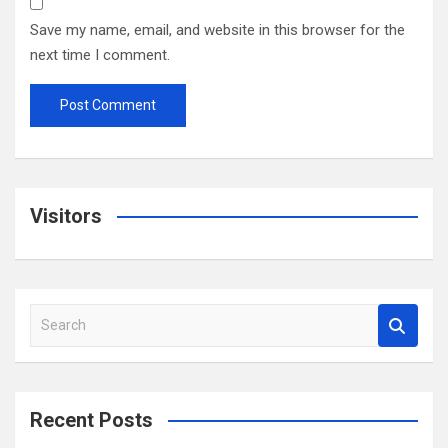
Save my name, email, and website in this browser for the
next time I comment.
Visitors
S
e
a
r
c
Recent Posts
h