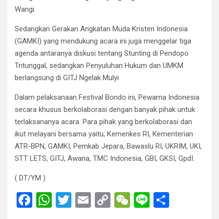
Wangi.
Sedangkan Gerakan Angkatan Muda Kristen Indonesia
(GAMKI) yang mendukung acara ini juga menggelar tiga
agenda antaranya diskusi tentang Stunting di Pendopo
Tritunggal, sedangkan Penyuluhan Hukum dan UMKM
berlangsung di GITJ Ngelak Mulyi
Dalam pelaksanaan Festival Bondo ini, Pewarna Indonesia
secara khusus berkolaborasi dengan banyak pihak untuk
terlaksananya acara. Para pihak yang berkolaborasi dan
ikut melayani bersama yaitu; Kemenkes RI, Kementerian
ATR-BPN, GAMKI, Pemkab Jepara, Bawaslu RI, UKRIM, UKI,
STT LETS, GITJ, Awana, TMC Indonesia, GBI, GKSI, GpdI.
( DT/YM )
F
W
T
E
C
W
Li
S
a
h
wi
m
o
e
n
h