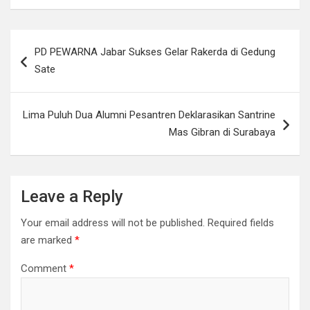
ce
at
tt
ail
py
C
e
ar
b
s
er
Li
h
e
Post
PD PEWARNA Jabar Sukses Gelar Rakerda di Gedung
o
A
n
at
navigation
Sate
o
p
k
k
p
Lima Puluh Dua Alumni Pesantren Deklarasikan Santrine
Mas Gibran di Surabaya
Leave a Reply
Your email address will not be published.
Required fields
are marked
*
Comment
*