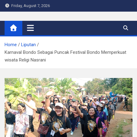
Skip
Friday, August 7, 2026
to
content
Warta Indo
Home
Liputan
Karnaval Bondo Sebagai Puncak Festival Bondo Memperkuat
wisata Religi Nasrani