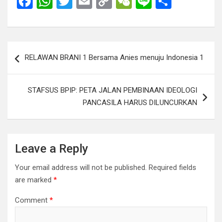
F
W
T
E
C
W
Li
S
a
h
wi
m
o
e
n
h
ce
at
tt
ail
py
C
e
ar
b
s
er
Li
h
e
Post
RELAWAN BRANI 1 Bersama Anies menuju Indonesia 1
o
A
n
at
navigation
o
p
k
STAFSUS BPIP: PETA JALAN PEMBINAAN IDEOLOGI
k
p
PANCASILA HARUS DILUNCURKAN
Leave a Reply
Your email address will not be published.
Required fields
are marked
*
Comment
*