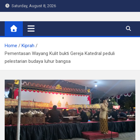
Skip
Saturday, August 8, 2026
to
content
Warta Indo
Home
Kiprah
Pementasan Wayang Kulit bukti Gereja Katedral peduli
pelestarian budaya luhur bangsa