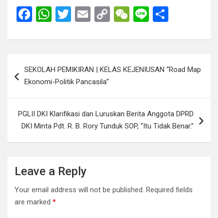
F
W
T
E
C
W
Li
S
a
h
wi
m
o
e
n
h
ce
at
tt
ail
py
C
e
ar
b
s
er
Li
h
e
Post
SEKOLAH PEMIKIRAN | KELAS KEJENIUSAN “Road Map
o
A
n
at
navigation
Ekonomi-Politik Pancasila”
o
p
k
k
p
PGLII DKI Klarifikasi dan Luruskan Berita Anggota DPRD
DKI Minta Pdt. R. B. Rory Tunduk SOP, “Itu Tidak Benar.”
Leave a Reply
Your email address will not be published.
Required fields
are marked
*