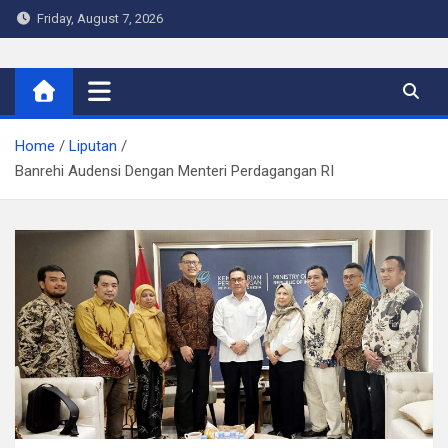
Skip
Friday, August 7, 2026
to
content
Warta Indo
Home
Liputan
Banrehi Audensi Dengan Menteri Perdagangan RI