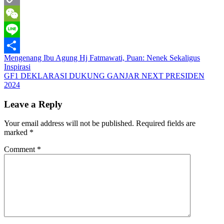
Copy
Link
WeChat
Line
Post
Mengenang Ibu Agung Hj Fatmawati, Puan: Nenek Sekaligus
Share
Inspirasi
navigation
GF1 DEKLARASI DUKUNG GANJAR NEXT PRESIDEN
2024
Leave a Reply
Your email address will not be published.
Required fields are
marked
*
Comment
*