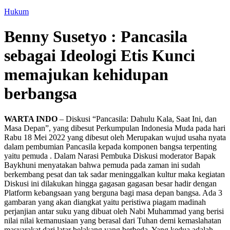
Hukum
Benny Susetyo : Pancasila
sebagai Ideologi Etis Kunci
memajukan kehidupan
berbangsa
WARTA INDO
– Diskusi “Pancasila: Dahulu Kala, Saat Ini, dan
Masa Depan”, yang dibesut Perkumpulan Indonesia Muda pada hari
Rabu 18 Mei 2022 yang dibesut oleh Merupakan wujud usaha nyata
dalam pembumian Pancasila kepada komponen bangsa terpenting
yaitu pemuda . Dalam Narasi Pembuka Diskusi moderator Bapak
Baykhuni menyatakan bahwa pemuda pada zaman ini sudah
berkembang pesat dan tak sadar meninggalkan kultur maka kegiatan
Diskusi ini dilakukan hingga gagasan gagasan besar hadir dengan
Platform kebangsaan yang berguna bagi masa depan bangsa. Ada 3
gambaran yang akan diangkat yaitu peristiwa piagam madinah
perjanjian antar suku yang dibuat oleh Nabi Muhammad yang berisi
nilai nilai kemanusiaan yang berasal dari Tuhan demi kemaslahatan
masyarakat dari latar belakang yang berbeda. Yang kedua adalah