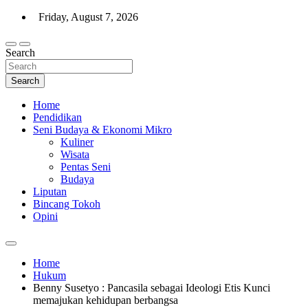
Skip
Friday, August 7, 2026
to
content
Search
Warta Indo
Search
Home
Pendidikan
Seni Budaya & Ekonomi Mikro
Kuliner
Wisata
Pentas Seni
Budaya
Liputan
Bincang Tokoh
Opini
Home
Hukum
Benny Susetyo : Pancasila sebagai Ideologi Etis Kunci
memajukan kehidupan berbangsa