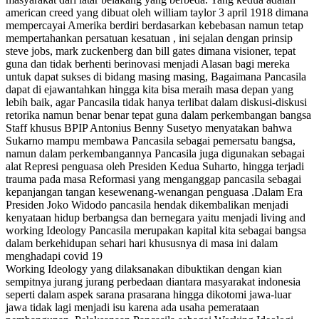
american creed yang dibuat oleh william taylor 3 april 1918 dimana
mempercayai Amerika berdiri berdasarkan kebebasan namun tetap
mempertahankan persatuan kesatuan , ini sejalan dengan prinsip
steve jobs, mark zuckenberg dan bill gates dimana visioner, tepat
guna dan tidak berhenti berinovasi menjadi Alasan bagi mereka
untuk dapat sukses di bidang masing masing, Bagaimana Pancasila
dapat di ejawantahkan hingga kita bisa meraih masa depan yang
lebih baik, agar Pancasila tidak hanya terlibat dalam diskusi-diskusi
retorika namun benar benar tepat guna dalam perkembangan bangsa
Staff khusus BPIP Antonius Benny Susetyo menyatakan bahwa
Sukarno mampu membawa Pancasila sebagai pemersatu bangsa,
namun dalam perkembangannya Pancasila juga digunakan sebagai
alat Represi penguasa oleh Presiden Kedua Suharto, hingga terjadi
trauma pada masa Reformasi yang menganggap pancasila sebagai
kepanjangan tangan kesewenang-wenangan penguasa .Dalam Era
Presiden Joko Widodo pancasila hendak dikembalikan menjadi
kenyataan hidup berbangsa dan bernegara yaitu menjadi living and
working Ideology Pancasila merupakan kapital kita sebagai bangsa
dalam berkehidupan sehari hari khususnya di masa ini dalam
menghadapi covid 19
Working Ideology yang dilaksanakan dibuktikan dengan kian
sempitnya jurang jurang perbedaan diantara masyarakat indonesia
seperti dalam aspek sarana prasarana hingga dikotomi jawa-luar
jawa tidak lagi menjadi isu karena ada usaha pemerataan