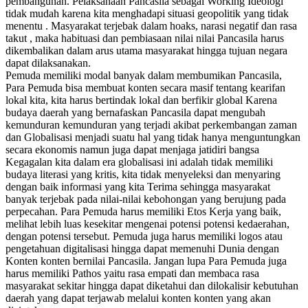
pembangunan. Pelaksanaan Pancasila sebagai Working Ideologi
tidak mudah karena kita menghadapi situasi geopolitik yang tidak
menentu . Masyarakat terjebak dalam hoaks, narasi negatif dan rasa
takut , maka habituasi dan pembiasaan nilai nilai Pancasila harus
dikembalikan dalam arus utama masyarakat hingga tujuan negara
dapat dilaksanakan.
Pemuda memiliki modal banyak dalam membumikan Pancasila,
Para Pemuda bisa membuat konten secara masif tentang kearifan
lokal kita, kita harus bertindak lokal dan berfikir global Karena
budaya daerah yang bernafaskan Pancasila dapat mengubah
kemunduran kemunduran yang terjadi akibat perkembangan zaman
dan Globalisasi menjadi suatu hal yang tidak hanya menguntungkan
secara ekonomis namun juga dapat menjaga jatidiri bangsa
Kegagalan kita dalam era globalisasi ini adalah tidak memiliki
budaya literasi yang kritis, kita tidak menyeleksi dan menyaring
dengan baik informasi yang kita Terima sehingga masyarakat
banyak terjebak pada nilai-nilai kebohongan yang berujung pada
perpecahan. Para Pemuda harus memiliki Etos Kerja yang baik,
melihat lebih luas kesekitar mengenai potensi potensi kedaerahan,
dengan potensi tersebut. Pemuda juga harus memiliki logos atau
pengetahuan digitalisasi hingga dapat memenuhi Dunia dengan
Konten konten bernilai Pancasila. Jangan lupa Para Pemuda juga
harus memiliki Pathos yaitu rasa empati dan membaca rasa
masyarakat sekitar hingga dapat diketahui dan dilokalisir kebutuhan
daerah yang dapat terjawab melalui konten konten yang akan