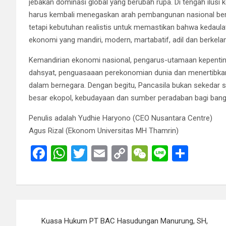
jebakan dominasi global yang berubah rupa. Di tengah ilusi
harus kembali menegaskan arah pembangunan nasional berdasar
tetapi kebutuhan realistis untuk memastikan bahwa kedaula
ekonomi yang mandiri, modern, martabatif, adil dan berkelan
Kemandirian ekonomi nasional, pengarus-utamaan kepentin
dahsyat, penguasaaan perekonomian dunia dan menertibkan
dalam bernegara. Dengan begitu, Pancasila bukan sekedar si
besar ekopol, kebudayaan dan sumber peradaban bagi bangs
Penulis adalah Yudhie Haryono (CEO Nusantara Centre)
Agus Rizal (Ekonom Universitas MH Thamrin)
F
W
T
E
C
W
Li
S
a
h
wi
m
o
e
n
h
ce
at
tt
ail
py
C
e
ar
b
s
er
Li
h
e
Post
o
A
n
at
Kuasa Hukum PT BAC Hasudungan Manurung, SH,