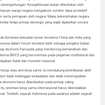
 ketergantungan. Kesejahteraan bukan ditentukan oleh
emampuan warga-negara mengakses sumber daya produktif
an serta pemajuan oleh negara. Maka, keberpihakan negara
ika tetapi prinsip ideologis yang wajib dijalankan secara
bali dominasi kekuatan besar terutama China dan India yang
onesia dalam forum tersebut lebih sebagai pengikut bukan
rinsip ekonomi Pancasila yang mendorong kemandirian dan
 skema BRICS yang berorientasi pada pinjaman multilateral dan
ijakan fiskal dan moneter nasional.
utup atau anti kerja sama. Ia mendukung keterlibatan aktif
ebut tidak melanggar kedaulatan dan tidak menempatkan
a ekonomi harus dilandaskan pada prinsip saling
tu orientasi kerja sama internasional harus dikendalikan
nal. Terlebih, sejarah Indonesia pada awalnya adalah sejarah