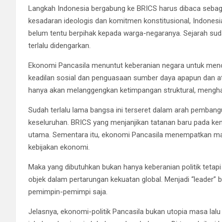
Langkah Indonesia bergabung ke BRICS harus dibaca sebagai
kesadaran ideologis dan komitmen konstitusional, Indonesia
belum tentu berpihak kepada warga-negaranya. Sejarah suda
terlalu didengarkan.
Ekonomi Pancasila menuntut keberanian negara untuk meno
keadilan sosial dan penguasaan sumber daya apapun dan ata
hanya akan melanggengkan ketimpangan struktural, mengha
Sudah terlalu lama bangsa ini terseret dalam arah pemban
keseluruhan. BRICS yang menjanjikan tatanan baru pada ke
utama. Sementara itu, ekonomi Pancasila menempatkan ma
kebijakan ekonomi.
Maka yang dibutuhkan bukan hanya keberanian politik tetapi 
objek dalam pertarungan kekuatan global. Menjadi “leader”
pemimpin-pemimpi saja.
Jelasnya, ekonomi-politik Pancasila bukan utopia masa lalu d