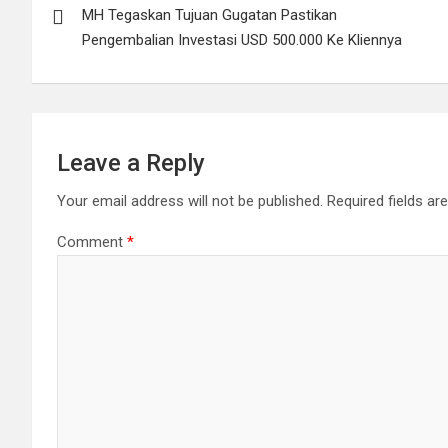
navigation
o
p
k
MH Tegaskan Tujuan Gugatan Pastikan
k
p
Pengembalian Investasi USD 500.000 Ke Kliennya
Leave a Reply
Your email address will not be published.
Required fields a
Comment
*