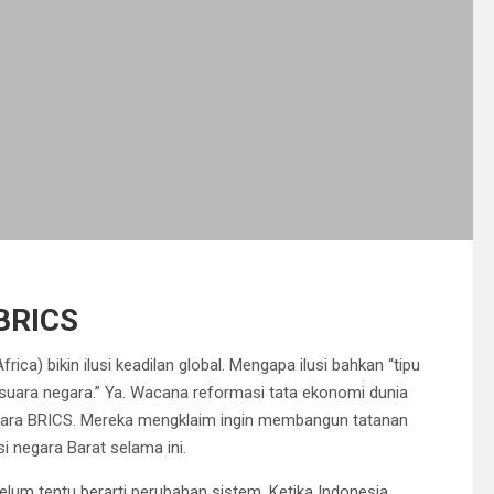
BRICS
frica) bikin ilusi keadilan global. Mengapa ilusi bahkan “tipu
suara negara.” Ya. Wacana reformasi tata ekonomi dunia
gara BRICS. Mereka mengklaim ingin membangun tatanan
i negara Barat selama ini.
elum tentu berarti perubahan sistem. Ketika Indonesia