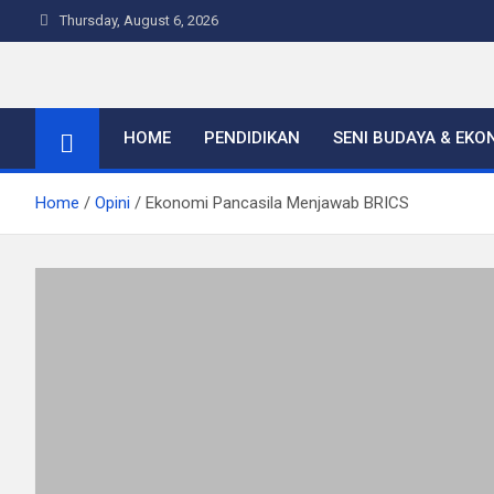
Skip
Thursday, August 6, 2026
to
content
Warta Indo
HOME
PENDIDIKAN
SENI BUDAYA & EKO
Home
Opini
Ekonomi Pancasila Menjawab BRICS