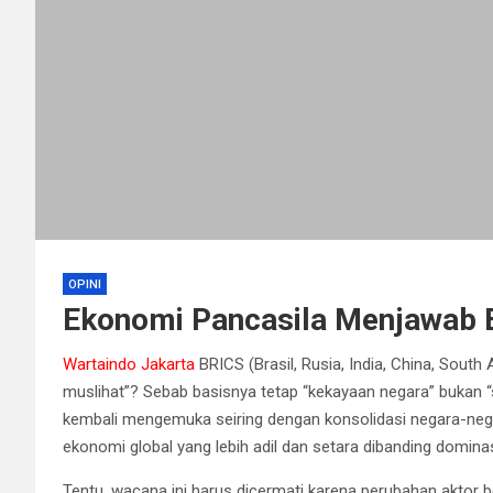
OPINI
Ekonomi Pancasila Menjawab 
Wartaindo Jakarta
BRICS (Brasil, Rusia, India, China, South A
muslihat”? Sebab basisnya tetap “kekayaan negara” bukan “
kembali mengemuka seiring dengan konsolidasi negara-ne
ekonomi global yang lebih adil dan setara dibanding dominas
Tentu, wacana ini harus dicermati karena perubahan aktor b