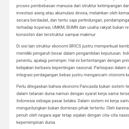
proses pembebasan manusia dari struktur ketimpangan dan
investasi asing atau akumulasi devisa, melainkan oleh k
secara berdaulat, dan tentu saja perlindungan, pendamping
terhadap koperasi, UMKM, BUMN dan usaha rakyat bukan retor
konsisten dan terstruktur sampai makmur.
Di sisi lain struktur ekonomi BRICS justru memperkuat kem
memiliki pengaruh besar dalam pengambilan keputusan. Ind
penentu, apalagi pemimpin. Hal ini bertentangan dengan p
kebijakan berbasis kepentingan nasional. Partisipasi dalam
integrasi perdagangan bebas justru mengancam otonomi keb
Perlu ditegaskan bahwa ekonomi Pancasila bukan sistem tert
dalam tatanan dunia namun dengan syarat kerja sama ters
Indonesia sebagai pasar belaka. Dalam sistem ini kerja sam
menguntungkan bukan dominasi pihak tertentu. Oleh karena i
penuh oleh negara agar tetap sejalan dengan cita-cita nasio
kepemimpinan dunia.