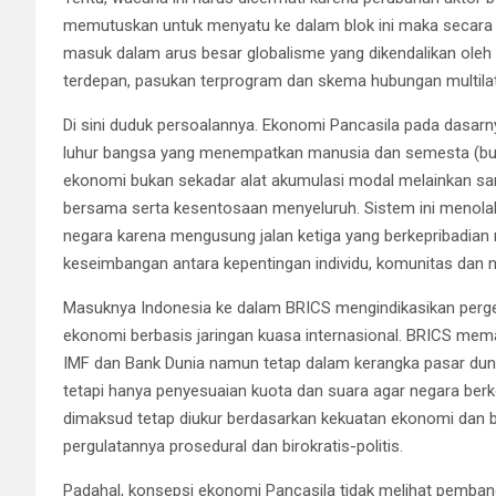
memutuskan untuk menyatu ke dalam blok ini maka secara 
masuk dalam arus besar globalisme yang dikendalikan oleh 
terdepan, pasukan terprogram dan skema hubungan multilate
Di sini duduk persoalannya. Ekonomi Pancasila pada dasarn
luhur bangsa yang menempatkan manusia dan semesta (buk
ekonomi bukan sekadar alat akumulasi modal melainkan sa
bersama serta kesentosaan menyeluruh. Sistem ini menolak
negara karena mengusung jalan ketiga yang berkepribadian
keseimbangan antara kepentingan individu, komunitas dan n
Masuknya Indonesia ke dalam BRICS mengindikasikan perges
ekonomi berbasis jaringan kuasa internasional. BRICS me
IMF dan Bank Dunia namun tetap dalam kerangka pasar dun
tetapi hanya penyesuaian kuota dan suara agar negara ber
dimaksud tetap diukur berdasarkan kekuatan ekonomi dan buk
pergulatannya prosedural dan birokratis-politis.
Padahal, konsepsi ekonomi Pancasila tidak melihat pemba