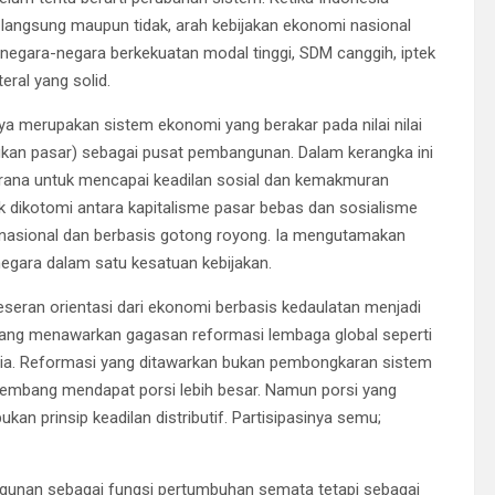
langsung maupun tidak, arah kebijakan ekonomi nasional
negara-negara berkekuatan modal tinggi, SDM canggih, iptek
ral yang solid.
ya merupakan sistem ekonomi yang berakar pada nilai nilai
an pasar) sebagai pusat pembangunan. Dalam kerangka ini
rana untuk mencapai keadilan sosial dan kemakmuran
 dikotomi antara kapitalisme pasar bebas dan sosialisme
 nasional dan berbasis gotong royong. Ia mengutamakan
egara dalam satu kesatuan kebijakan.
eran orientasi dari ekonomi berbasis kedaulatan menjadi
mang menawarkan gagasan reformasi lembaga global seperti
ia. Reformasi yang ditawarkan bukan pembongkaran sistem
kembang mendapat porsi lebih besar. Namun porsi yang
an prinsip keadilan distributif. Partisipasinya semu;
ngunan sebagai fungsi pertumbuhan semata tetapi sebagai