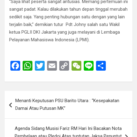
“Saya lihat peserta sangat antusias. Memang pertemuan ini
sangat padat. Kalau dilakukan tahun depan tinggal merubah
sedikit saja. Yang penting hubungan satu dengan yang lain
terjalin baik,” demikian tutur Pdt Johny salah satu Wakil
ketua PGLII DKI Jakarta yang juga melayani di Lembaga
Pelayanan Mahasiswa Indonesia (LPMI).
F
W
T
E
C
W
Li
S
a
h
wi
m
o
e
n
h
ce
at
tt
ail
py
C
e
ar
b
s
er
Li
h
e
Post
Menanti Keputusan PSU Barito Utara : “Kesepakatan
o
A
n
at
navigation
Damai Atau Putusan MK”
o
p
k
k
p
Agenda Sidang Musisi Fariz RM Hari Ini Bacakan Nota
Pembelaan atau Pledoi Atas tuntutan Jaksa Penuntut