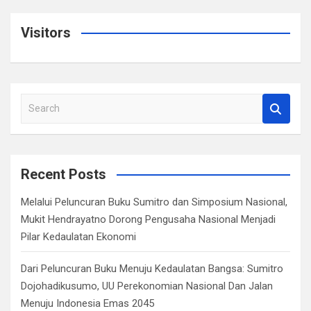
Visitors
S
e
a
r
c
Recent Posts
h
Melalui Peluncuran Buku Sumitro dan Simposium Nasional,
Mukit Hendrayatno Dorong Pengusaha Nasional Menjadi
Pilar Kedaulatan Ekonomi
Dari Peluncuran Buku Menuju Kedaulatan Bangsa: Sumitro
Dojohadikusumo, UU Perekonomian Nasional Dan Jalan
Menuju Indonesia Emas 2045