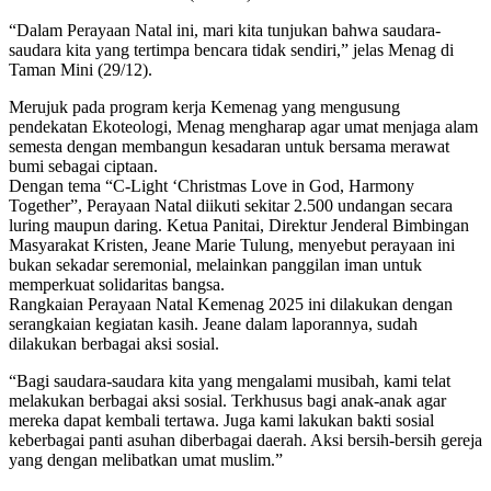
“Dalam Perayaan Natal ini, mari kita tunjukan bahwa saudara-
saudara kita yang tertimpa bencara tidak sendiri,” jelas Menag di
Taman Mini (29/12).
Merujuk pada program kerja Kemenag yang mengusung
pendekatan Ekoteologi, Menag mengharap agar umat menjaga alam
semesta dengan membangun kesadaran untuk bersama merawat
bumi sebagai ciptaan.
Dengan tema “C-Light ‘Christmas Love in God, Harmony
Together”, Perayaan Natal diikuti sekitar 2.500 undangan secara
luring maupun daring. Ketua Panitai, Direktur Jenderal Bimbingan
Masyarakat Kristen, Jeane Marie Tulung, menyebut perayaan ini
bukan sekadar seremonial, melainkan panggilan iman untuk
memperkuat solidaritas bangsa.
Rangkaian Perayaan Natal Kemenag 2025 ini dilakukan dengan
serangkaian kegiatan kasih. Jeane dalam laporannya, sudah
dilakukan berbagai aksi sosial.
“Bagi saudara-saudara kita yang mengalami musibah, kami telat
melakukan berbagai aksi sosial. Terkhusus bagi anak-anak agar
mereka dapat kembali tertawa. Juga kami lakukan bakti sosial
keberbagai panti asuhan diberbagai daerah. Aksi bersih-bersih gereja
yang dengan melibatkan umat muslim.”