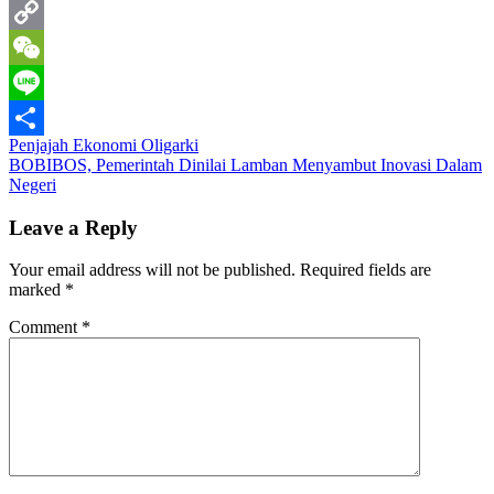
Email
Copy
Link
WeChat
Line
Post
Penjajah Ekonomi Oligarki
Share
BOBIBOS, Pemerintah Dinilai Lamban Menyambut Inovasi Dalam
navigation
Negeri
Leave a Reply
Your email address will not be published.
Required fields are
marked
*
Comment
*