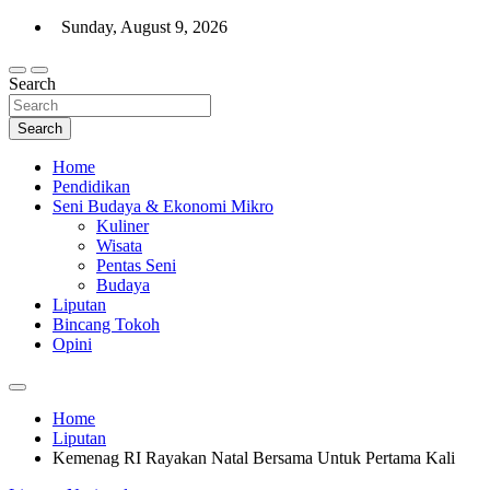
Skip
Sunday, August 9, 2026
to
content
Search
Warta Indo
Search
Home
Pendidikan
Seni Budaya & Ekonomi Mikro
Kuliner
Wisata
Pentas Seni
Budaya
Liputan
Bincang Tokoh
Opini
Home
Liputan
Kemenag RI Rayakan Natal Bersama Untuk Pertama Kali