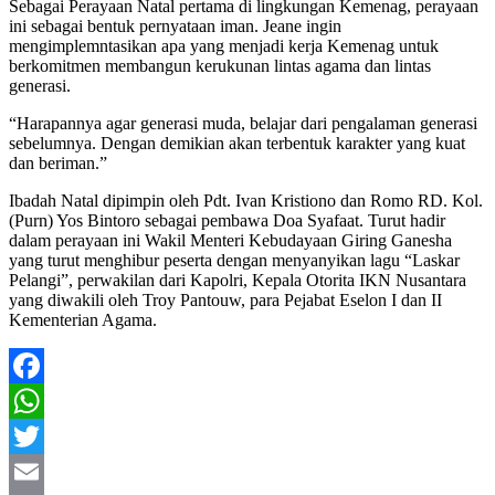
Sebagai Perayaan Natal pertama di lingkungan Kemenag, perayaan
ini sebagai bentuk pernyataan iman. Jeane ingin
mengimplemntasikan apa yang menjadi kerja Kemenag untuk
berkomitmen membangun kerukunan lintas agama dan lintas
generasi.
“Harapannya agar generasi muda, belajar dari pengalaman generasi
sebelumnya. Dengan demikian akan terbentuk karakter yang kuat
dan beriman.”
Ibadah Natal dipimpin oleh Pdt. Ivan Kristiono dan Romo RD. Kol.
(Purn) Yos Bintoro sebagai pembawa Doa Syafaat. Turut hadir
dalam perayaan ini Wakil Menteri Kebudayaan Giring Ganesha
yang turut menghibur peserta dengan menyanyikan lagu “Laskar
Pelangi”, perwakilan dari Kapolri, Kepala Otorita IKN Nusantara
yang diwakili oleh Troy Pantouw, para Pejabat Eselon I dan II
Kementerian Agama.
Facebook
WhatsApp
Twitter