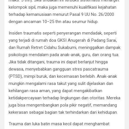
maks. 5 thn). Jika tindakan ini terbukti sistematis menarget
kelompok sipil, maka juga memenuhi kualifikasi kejahatan
terhadap kemanusiaan menurut Pasal 9 UU No. 26/2000
dengan ancaman 10–25 thn atau seumur hidup.
Insiden traumatis seperti penyerangan mendadak, seperti
yang terjadi di rumah doa GKSI Anugerah di Padang Sarai,
dan Rumah Retret Cidahu Sukabumi, meninggalkan dampak
psikologis mendalam pada anak-anak, guru, dan orang tua.
Jika tidak ditangani, trauma ini dapat berlanjut hingga
dewasa, menyebabkan gangguan stres pascatrauma
(PTSD), mimpi buruk, dan kecemasan berlebih. Anak-anak
mungkin mengalami rasa takut yang sulit dijelaskan dan
kehilangan rasa aman, yang dapat mengakibatkan
ketidakpercayaan terhadap lingkungan dan otoritas. Mereka
juga bisa mengembangkan pola pikir negatif, memandang
kekerasan sebagai bagian tak terhindarkan dari kehidupan.
Trauma dan luka batin masa kecil dapat menghambat