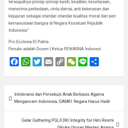
terwujudnya prinsip-prinsip kasih, keadilan, kesetaraan,
menerima perbedaan, cinta damai, anti kekerasan dan
kejujuran sebagai standar-standar kualitas moral dan peri
kemanusiaan bangsa di Negara Kesatuan Republik
Indonesia.”
Pro Ecclesia Et Patria
Penulis adalah Dosen | Ketua PEWARNA Indonesi
F
W
T
E
C
W
Li
S
a
h
wi
m
o
e
n
h
ce
at
tt
ail
py
C
e
ar
b
s
er
Li
h
e
Post
Intoleransi dan Persekusi Anak Berbasis Agama
o
A
n
at
navigation
Mengancam Indonesia, GAMKI: Negara Harus Hadir
o
p
k
k
p
Gelar Gathering PGLII DKI Integrity for Him Resmi
Dibuka Utusan Menteri Agama