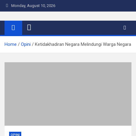
Skip
Monday, August 10, 2026
to
content
Warta Indo
Home
Opini
Ketidakhadiran Negara Melindungi Warga Negara
OPINI