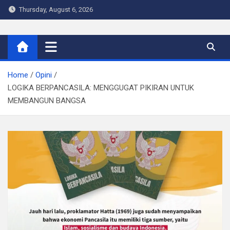
Skip
Thursday, August 6, 2026
to
content
Warta Indo
Home
Opini
LOGIKA BERPANCASILA: MENGGUGAT PIKIRAN UNTUK
MEMBANGUN BANGSA