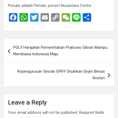
Penulis adalah Penulis, periset Nusantara Centre
F
W
T
E
C
W
Li
S
a
h
wi
m
o
e
n
h
ce
at
tt
ail
py
C
e
ar
b
s
er
Li
h
e
Post
PGLII Harapkan Pemerintahan Prabowo Gibran Mampu
o
A
n
at
navigation
Membawa Indonesia Maju
o
p
k
k
p
Kepengurusan Sinode GPRY Disahkan Dirjen Bimas
Kristen
Leave a Reply
Your email address will not be published.
Required fields