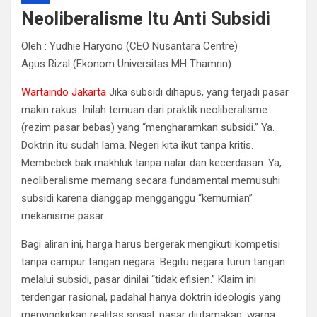
Neoliberalisme Itu Anti Subsidi
Oleh : Yudhie Haryono (CEO Nusantara Centre)
Agus Rizal (Ekonom Universitas MH Thamrin)
Wartaindo Jakarta
Jika subsidi dihapus, yang terjadi pasar
makin rakus. Inilah temuan dari praktik neoliberalisme
(rezim pasar bebas) yang “mengharamkan subsidi.” Ya.
Doktrin itu sudah lama. Negeri kita ikut tanpa kritis.
Membebek bak makhluk tanpa nalar dan kecerdasan. Ya,
neoliberalisme memang secara fundamental memusuhi
subsidi karena dianggap mengganggu “kemurnian”
mekanisme pasar.
Bagi aliran ini, harga harus bergerak mengikuti kompetisi
tanpa campur tangan negara. Begitu negara turun tangan
melalui subsidi, pasar dinilai “tidak efisien.” Klaim ini
terdengar rasional, padahal hanya doktrin ideologis yang
menyingkirkan realitas sosial: pasar diutamakan, warga