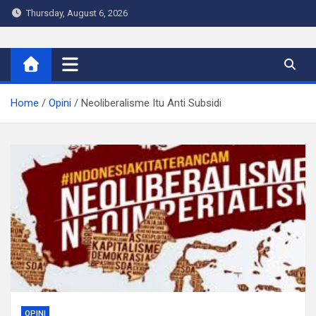
Skip
Thursday, August 6, 2026
to
content
Warta Indo
Home
Opini
Neoliberalisme Itu Anti Subsidi
OPINI