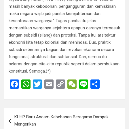
masih banyak kebodohan, pengangguran dan kemiskinan
maka negara wajib jadi panitia kesejahteraan dan
kesentosaan warganya.” Tugas panitia itu jelas:
memastikan warganya sejahtera apapun caranya termasuk
dengan subsidi (silang) dan proteksi. Tanpa itu, arsitektur
ekonomi kita tetap kolonial dan menindas. Dus, praktik
subsidi sebenarnya bagian dari revolusi ekonomi secara
fungsional, struktural dan subtansial. Dan, semua itu
selaras dengan cita-cita republik seperti dalam pembukaan
konstitusi. Semoga.(*)
F
W
T
E
C
W
Li
S
a
h
wi
m
o
e
n
h
ce
at
tt
ail
py
C
e
ar
b
s
er
Li
h
e
Post
KUHP Baru Ancam Kebebasan Beragama Dampak
o
A
n
at
navigation
Mengerikan