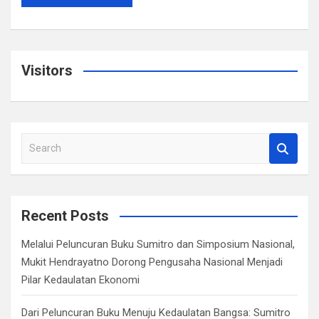
Visitors
S
e
a
r
c
Recent Posts
h
Melalui Peluncuran Buku Sumitro dan Simposium Nasional,
Mukit Hendrayatno Dorong Pengusaha Nasional Menjadi
Pilar Kedaulatan Ekonomi
Dari Peluncuran Buku Menuju Kedaulatan Bangsa: Sumitro