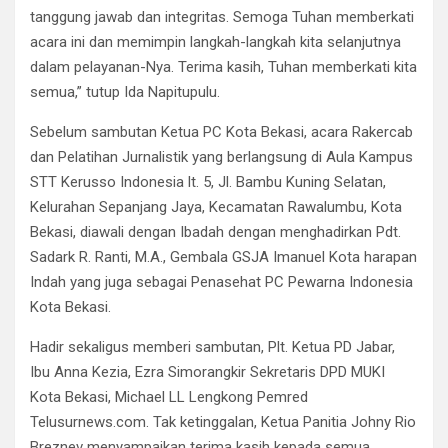
tanggung jawab dan integritas. Semoga Tuhan memberkati
acara ini dan memimpin langkah-langkah kita selanjutnya
dalam pelayanan-Nya. Terima kasih, Tuhan memberkati kita
semua,” tutup Ida Napitupulu.
Sebelum sambutan Ketua PC Kota Bekasi, acara Rakercab
dan Pelatihan Jurnalistik yang berlangsung di Aula Kampus
STT Kerusso Indonesia lt. 5, Jl. Bambu Kuning Selatan,
Kelurahan Sepanjang Jaya, Kecamatan Rawalumbu, Kota
Bekasi, diawali dengan Ibadah dengan menghadirkan Pdt.
Sadark R. Ranti, M.A., Gembala GSJA Imanuel Kota harapan
Indah yang juga sebagai Penasehat PC Pewarna Indonesia
Kota Bekasi.
Hadir sekaligus memberi sambutan, Plt. Ketua PD Jabar,
Ibu Anna Kezia, Ezra Simorangkir Sekretaris DPD MUKI
Kota Bekasi, Michael LL Lengkong Pemred
Telusurnews.com. Tak ketinggalan, Ketua Panitia Johny Rio
Breznev menyampaikan terima kasih kepada semua