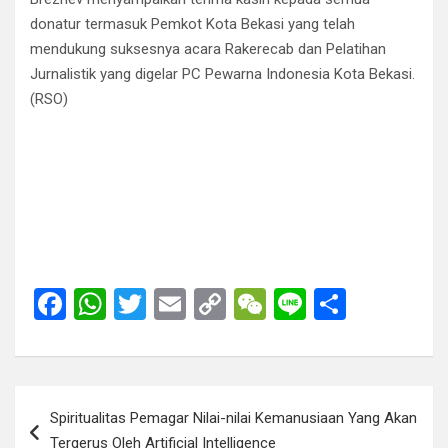
donatur termasuk Pemkot Kota Bekasi yang telah
mendukung suksesnya acara Rakerecab dan Pelatihan
Jurnalistik yang digelar PC Pewarna Indonesia Kota Bekasi.
(RSO)
F
W
T
E
C
W
Li
S
a
h
wi
m
o
e
n
h
ce
at
tt
ail
py
C
e
ar
b
s
er
Li
h
e
Post
Spiritualitas Pemagar Nilai-nilai Kemanusiaan Yang Akan
o
A
n
at
navigation
Tergerus Oleh Artificial Intelligence