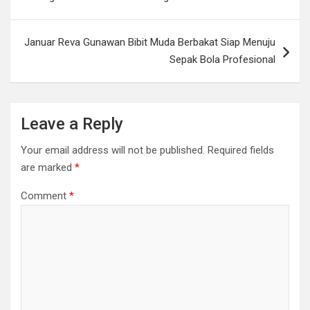
o
p
k
k
p
Januar Reva Gunawan Bibit Muda Berbakat Siap Menuju
Sepak Bola Profesional
Leave a Reply
Your email address will not be published.
Required fields
are marked
*
Comment
*