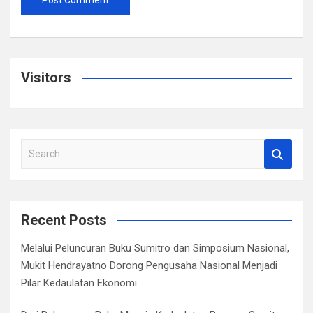
Visitors
S
e
a
r
c
Recent Posts
h
Melalui Peluncuran Buku Sumitro dan Simposium Nasional,
Mukit Hendrayatno Dorong Pengusaha Nasional Menjadi
Pilar Kedaulatan Ekonomi