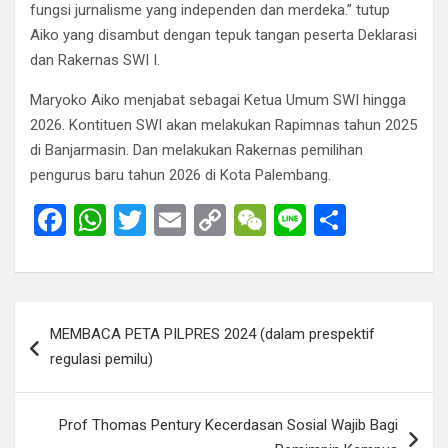
fungsi jurnalisme yang independen dan merdeka.” tutup
Aiko yang disambut dengan tepuk tangan peserta Deklarasi
dan Rakernas SWI I.
Maryoko Aiko menjabat sebagai Ketua Umum SWI hingga
2026. Kontituen SWI akan melakukan Rapimnas tahun 2025
di Banjarmasin. Dan melakukan Rakernas pemilihan
pengurus baru tahun 2026 di Kota Palembang.
F
W
T
E
C
W
Li
S
a
h
wi
m
o
e
n
h
ce
at
tt
ail
py
C
e
ar
b
s
er
Li
h
e
Post
MEMBACA PETA PILPRES 2024 (dalam prespektif
o
A
n
at
navigation
regulasi pemilu)
o
p
k
k
p
Prof Thomas Pentury Kecerdasan Sosial Wajib Bagi