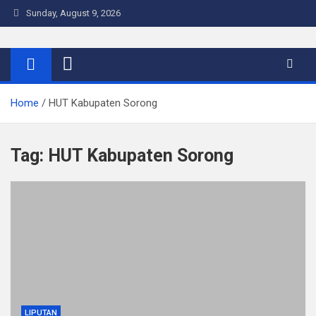
Skip
Sunday, August 9, 2026
to
content
Warta Indo
Home
HUT Kabupaten Sorong
Tag:
HUT Kabupaten Sorong
LIPUTAN