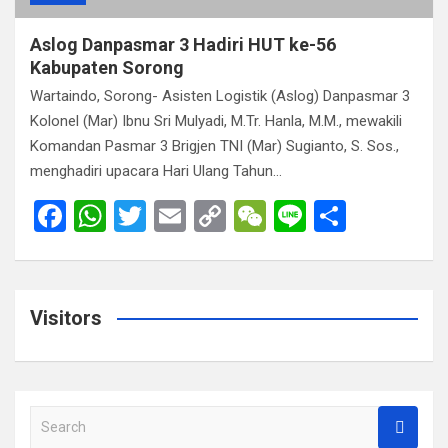
Aslog Danpasmar 3 Hadiri HUT ke-56
Kabupaten Sorong
Wartaindo, Sorong- Asisten Logistik (Aslog) Danpasmar 3
Kolonel (Mar) Ibnu Sri Mulyadi, M.Tr. Hanla, M.M., mewakili
Komandan Pasmar 3 Brigjen TNI (Mar) Sugianto, S. Sos.,
menghadiri upacara Hari Ulang Tahun…
F
W
T
E
C
W
Li
S
a
h
wi
m
o
e
n
h
ce
at
tt
ail
py
C
e
ar
b
s
er
Li
h
e
Visitors
o
A
n
at
o
p
k
k
p
S
e