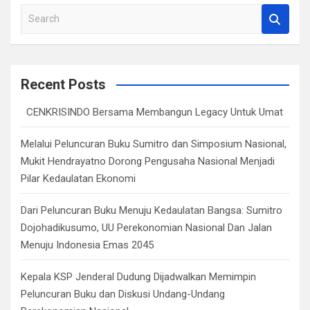
k
p
S
e
a
r
c
Recent Posts
h
CENKRISINDO Bersama Membangun Legacy Untuk Umat
Melalui Peluncuran Buku Sumitro dan Simposium Nasional,
Mukit Hendrayatno Dorong Pengusaha Nasional Menjadi
Pilar Kedaulatan Ekonomi
Dari Peluncuran Buku Menuju Kedaulatan Bangsa: Sumitro
Dojohadikusumo, UU Perekonomian Nasional Dan Jalan
Menuju Indonesia Emas 2045
Kepala KSP Jenderal Dudung Dijadwalkan Memimpin
Peluncuran Buku dan Diskusi Undang-Undang