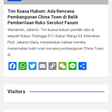
Tim Kuasa Hukum: Ada Rencana
Pembangunan China Town di Balik
Pemberitaan Ruko Serobot Fasum
Wartaindo, Jakarta- Tim kuasa hukum pemilik ruko di
wilayah Rukun Tetangga 011, Rukun Warga 03, Kelurahan
Pluit, Jakarta Utara, menjelaskan bahwa mereka
menemukan bukti soal rencana pembangunan China Town,
di…
F
W
T
E
C
W
Li
S
a
h
wi
m
o
e
n
h
ce
at
tt
ail
py
C
e
ar
b
s
er
Li
h
e
Visitors
o
A
n
at
o
p
k