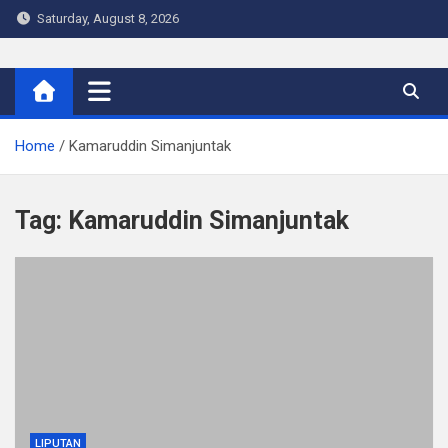
Skip
Saturday, August 8, 2026
to
content
Warta Indo
Home
Kamaruddin Simanjuntak
Tag:
Kamaruddin Simanjuntak
LIPUTAN