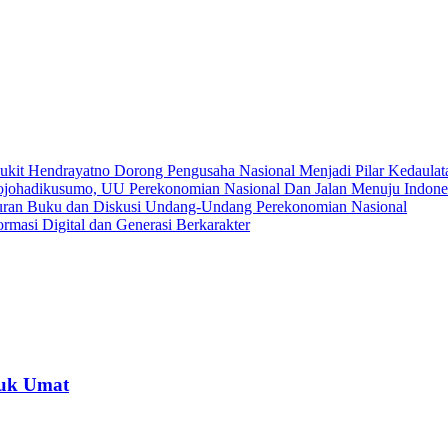
ukit Hendrayatno Dorong Pengusaha Nasional Menjadi Pilar Kedaula
ojohadikusumo, UU Perekonomian Nasional Dan Jalan Menuju Indone
ran Buku dan Diskusi Undang-Undang Perekonomian Nasional
asi Digital dan Generasi Berkarakter
uk Umat