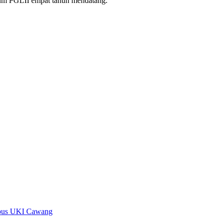
mum PGLII empat tahun mendatang.
mpus UKI Cawang