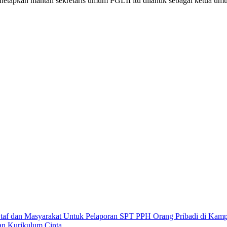
etapkan mantan sekretaris umum PGLII itu dilantik sebagai ketua u
taf dan Masyarakat Untuk Pelaporan SPT PPH Orang Pribadi di Ka
an Kurikulum Cinta