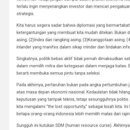
terlalu ingin menyenangkan investor dan mencari pengakua
strategis.
Kita harus segera sadar bahwa diplomasi yang bermartabat
ketergantungan yang membuat kita mudah ditekan. Bukan dik
asing; (2)Index dan rangking asing; (3)Keanggotaan asing; (
inlander yang manifes dalam sikap minder dan tindakan infe
Singkatnya, politik bebas aktif tidak pernah dimaksudkan 
dalam memilih mitra dan ketegasan dalam menjaga batas. B
berarti membuka semua pintu tanpa seleksi.
Pada akhirnya, pertaruhan bukan pada angka pertumbuhan 
atas masa depan ekonomi nasional. Kedaulatan tidak hilang 
keputusan yang tampak teknis, tetapi sesungguhnya politis
kita mengalami “the lost opportunity,” sebagai kisah kita. In
betapa orang-orang indonesia lebih memilih malas dari rajin; p
Sungguh ini kutukan SDM (human resource curse). Akhirnya di