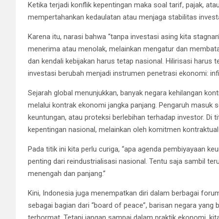
Ketika terjadi konflik kepentingan maka soal tarif, pajak, a
mempertahankan kedaulatan atau menjaga stabilitas inves
Karena itu, narasi bahwa “tanpa investasi asing kita stagn
menerima atau menolak, melainkan mengatur dan membatasi.
dan kendali kebijakan harus tetap nasional. Hilirisasi harus te
investasi berubah menjadi instrumen penetrasi ekonomi: infiltr
Sejarah global menunjukkan, banyak negara kehilangan kontro
melalui kontrak ekonomi jangka panjang. Pengaruh masuk sec
keuntungan, atau proteksi berlebihan terhadap investor. Di ti
kepentingan nasional, melainkan oleh komitmen kontraktual 
Pada titik ini kita perlu curiga, “apa agenda pembiyayaan ke
penting dari reindustrialisasi nasional. Tentu saja sambil t
menengah dan panjang.”
Kini, Indonesia juga menempatkan diri dalam berbagai forum g
sebagai bagian dari “board of peace”, barisan negara yang ber
terhormat. Tetapi jangan sampai dalam praktik ekonomi, kit