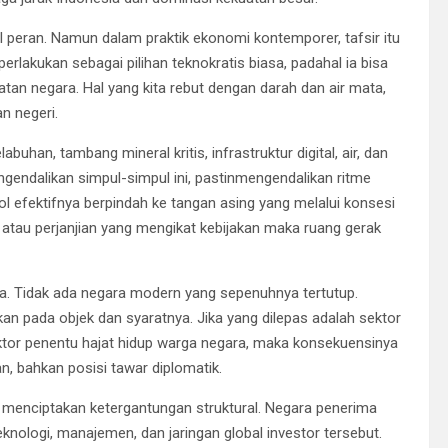
bil peran. Namun dalam praktik ekonomi kontemporer, tafsir itu
perlakukan sebagai pilihan teknokratis biasa, padahal ia bisa
atan negara. Hal yang kita rebut dengan darah dan air mata,
 negeri.
buhan, tambang mineral kritis, infrastruktur digital, air, dan
ngendalikan simpul-simpul ini, pastinmengendalikan ritme
rol efektifnya berpindah ke tangan asing yang melalui konsesi
 atau perjanjian yang mengikat kebijakan maka ruang gerak
 Tidak ada negara modern yang sepenuhnya tertutup.
 pada objek dan syaratnya. Jika yang dilepas adalah sektor
 sektor penentu hajat hidup warga negara, maka konsekuensinya
, bahkan posisi tawar diplomatik.
is menciptakan ketergantungan struktural. Negara penerima
knologi, manajemen, dan jaringan global investor tersebut.