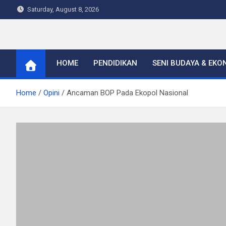
Skip
Saturday, August 8, 2026
to
content
Warta Indo
HOME
PENDIDIKAN
SENI BUDAYA & EKO
Home
Opini
Ancaman BOP Pada Ekopol Nasional