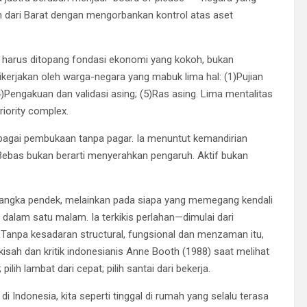
n dari Barat dengan mengorbankan kontrol atas aset
 harus ditopang fondasi ekonomi yang kokoh, bukan
erjakan oleh warga-negara yang mabuk lima hal: (1)Pujian
4)Pengakuan dan validasi asing; (5)Ras asing. Lima mentalitas
riority complex.
sebagai pembukaan tanpa pagar. Ia menuntut kemandirian
ebas bukan berarti menyerahkan pengaruh. Aktif bukan
jangka pendek, melainkan pada siapa yang memegang kendali
dalam satu malam. Ia terkikis perlahan—dimulai dari
. Tanpa kesadaran structural, fungsional dan menzaman itu,
i kisah dan kritik indonesianis Anne Booth (1988) saat melihat
ilih lambat dari cepat; pilih santai dari bekerja.
 Indonesia, kita seperti tinggal di rumah yang selalu terasa