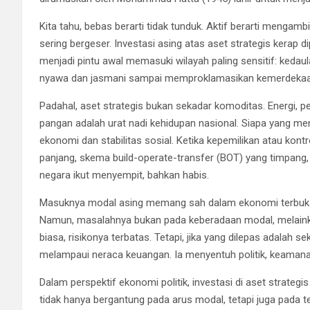
Kita tahu, bebas berarti tidak tunduk. Aktif berarti mengam
sering bergeser. Investasi asing atas aset strategis kerap di
menjadi pintu awal memasuki wilayah paling sensitif: kedaul
nyawa dan jasmani sampai memproklamasikan kemerdekaan
Padahal, aset strategis bukan sekadar komoditas. Energi, pela
pangan adalah urat nadi kehidupan nasional. Siapa yang me
ekonomi dan stabilitas sosial. Ketika kepemilikan atau kont
panjang, skema build-operate-transfer (BOT) yang timpang,
negara ikut menyempit, bahkan habis.
Masuknya modal asing memang sah dalam ekonomi terbuka.
Namun, masalahnya bukan pada keberadaan modal, melainkan
biasa, risikonya terbatas. Tetapi, jika yang dilepas adalah
melampaui neraca keuangan. Ia menyentuh politik, keamanan
Dalam perspektif ekonomi politik, investasi di aset strateg
tidak hanya bergantung pada arus modal, tetapi juga pada te