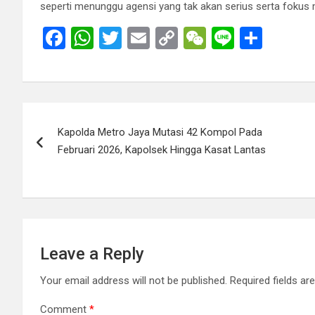
seperti menunggu agensi yang tak akan serius serta fokus m
F
W
T
E
C
W
Li
S
a
h
wi
m
o
e
n
h
ce
at
tt
ail
py
C
e
ar
b
s
er
Li
h
e
Post
o
A
n
at
Kapolda Metro Jaya Mutasi 42 Kompol Pada
navigation
o
p
k
Februari 2026, Kapolsek Hingga Kasat Lantas
k
p
Leave a Reply
Your email address will not be published.
Required fields a
Comment
*