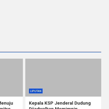
LIPUTAN
Menuju
Kepala KSP Jenderal Dudung
mitro
Dijadwalkan Memimpin