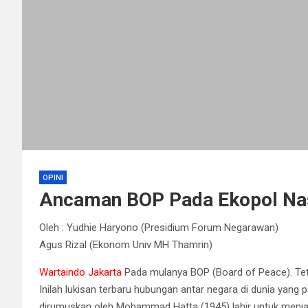
OPINI
Ancaman BOP Pada Ekopol Na
Oleh : Yudhie Haryono (Presidium Forum Negarawan)
Agus Rizal (Ekonom Univ MH Thamrin)
Wartaindo Jakarta
Pada mulanya BOP (Board of Peace). Tetap
Inilah lukisan terbaru hubungan antar negara di dunia yang pa
dirumuskan oleh Mohammad Hatta (1945) lahir untuk menjag