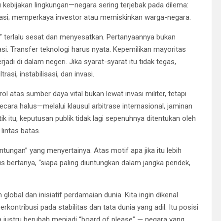
tau kebijakan lingkungan—negara sering terjebak pada dilema:
tasi; memperkaya investor atau memiskinkan warga-negara.
an” terlalu sesat dan menyesatkan. Pertanyaannya bukan
 Transfer teknologi harus nyata. Kepemilikan mayoritas
rjadi di dalam negeri. Jika syarat-syarat itu tidak tegas,
asi, instabilisasi, dan invasi.
l atas sumber daya vital bukan lewat invasi militer, tetapi
ara halus—melalui klausul arbitrase internasional, jaminan
tik itu, keputusan publik tidak lagi sepenuhnya ditentukan oleh
lintas batas.
untungan” yang menyertainya. Atas motif apa jika itu lebih
erus bertanya, “siapa paling diuntungkan dalam jangka pendek,
lobal dan inisiatif perdamaian dunia. Kita ingin dikenal
kontribusi pada stabilitas dan tata dunia yang adil. Itu posisi
a justru berubah menjadi “board of please” — negara yang