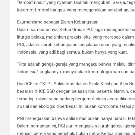
“tempat rindu” yang nyaman tapi tak mengubah. Gereja, teg
lokomotif moral bangsa, yang menggerakkan perubahan, bu
Ekumenisme sebagai Ziarah Kebangsaan
Dalam sambutannya, Ketua Umum PGI juga menegaskan bah
liturgis belaka, melainkan praksis lokal yang meresap dala
PGI, adalah ziarah kebangsaan: perjalanan iman yang ter
Indonesia, yang adil bagi semua, bukan hanya yang kuat.
“Kita adalah gereja-gereja yang mengaku bahwa melalui dir
Indonesia,” ungkapnya, menyatukan kosmologi iman dan nas
Dari ICE ke GKI PI: Solidaritas dalam Skala Kecil dan Aks
besaran di ICE BSD dengan belasan ribu peserta. Namun, d
terhadap rakyat yang sedang bergumul, skala acara dikecilka
sosial dan ekologis diperbesar. Ini bukan kompromi, tetapi p
PGI menegaskan bahwa solidaritas bukan hanya narasi, teta
Dalam semangat ini, PGI pun mengajak seluruh gereja-gereja
menjadi gereja yang berpihak, bukan netral.Kedua menjadi ge