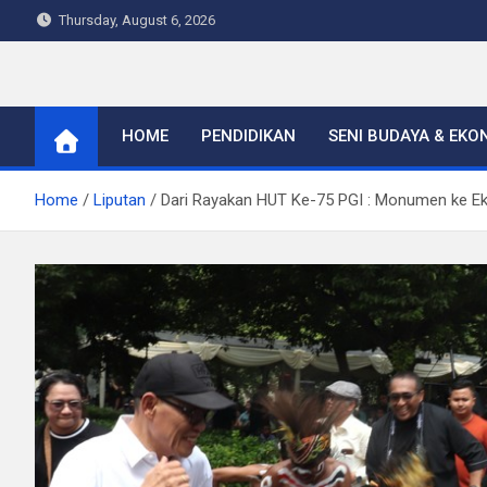
Skip
Thursday, August 6, 2026
to
content
Warta Indo
HOME
PENDIDIKAN
SENI BUDAYA & EKO
Home
Liputan
Dari Rayakan HUT Ke-75 PGI : Monumen ke Eko