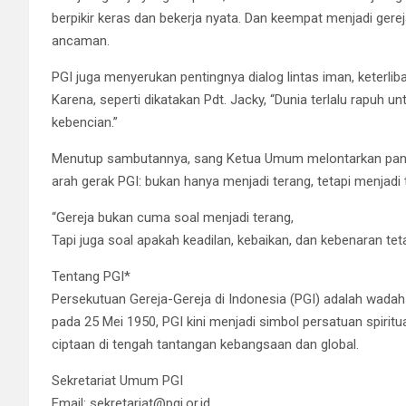
berpikir keras dan bekerja nyata. Dan keempat menjadi ge
ancaman.
PGI juga menyerukan pentingnya dialog lintas iman, keterlibat
Karena, seperti dikatakan Pdt. Jacky, “Dunia terlalu rapuh unt
kebencian.”
Menutup sambutannya, sang Ketua Umum melontarkan pantu
arah gerak PGI: bukan hanya menjadi terang, tetapi menjad
“Gereja bukan cuma soal menjadi terang,
Tapi juga soal apakah keadilan, kebaikan, dan kebenaran tet
Tentang PGI*
Persekutuan Gereja-Gereja di Indonesia (PGI) adalah wadah 
pada 25 Mei 1950, PGI kini menjadi simbol persatuan spirit
ciptaan di tengah tantangan kebangsaan dan global.
Sekretariat Umum PGI
Email: sekretariat@pgi.or.id