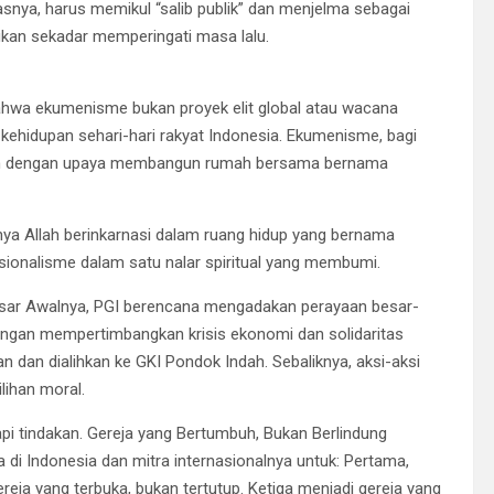
asnya, harus memikul “salib publik” dan menjelma sebagai
kan sekadar memperingati masa lalu.
wa ekumenisme bukan proyek elit global atau wacana
m kehidupan sehari-hari rakyat Indonesia. Ekumenisme, bagi
jalin dengan upaya membangun rumah bersama bernama
inya Allah berinkarnasi dalam ruang hidup yang bernama
ionalisme dalam satu nalar spiritual yang membumi.
i Besar Awalnya, PGI berencana mengadakan perayaan besar-
engan mempertimbangkan krisis ekonomi dan solidaritas
n dan dialihkan ke GKI Pondok Indah. Sebaliknya, aksi-aksi
ilihan moral.
pi tindakan. Gereja yang Bertumbuh, Bukan Berlindung
 di Indonesia dan mitra internasionalnya untuk: Pertama,
reja yang terbuka, bukan tertutup. Ketiga menjadi gereja yang