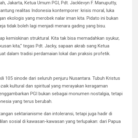
h, Jakarta, Ketua Umum PGI, Pdt. Jacklevyn F. Manuputty,
antung realitas Indonesia kontemporer: krisis moral, luka
gan ekologis yang merobek nalar iman kita. Pidato ini bukan
eja tidak boleh lagi menjadi menara gading yang bisu.
hadap kemiskinan struktural. Kita tak bisa memadahkan syukur,
kusan kita,” tegas Pdt. Jacky, sapaan akrab sang Ketua
t dalam tradisi perdamaian lokal dan praksis profetik.
ili 105 sinode dari seluruh penjuru Nusantara. Tubuh Kristus
zaik kultural dan spiritual yang merayakan keragaman
y menggambarkan PGI bukan sebagai monumen nostalgia, tetapi
nesia yang terus berubah.
ngan sektarianisme dan intoleransi, tetapi juga hadir di
adilan sosial di kawasan-kawasan yang terlupakan: dari Papua