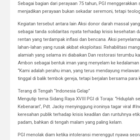
Sebagai bagian dari perayaan 75 tahun, PGI menggerakkan se
menjadikan perayaan bukan sekadar seremoni, tetapi teolo
Kegiatan tersebut antara lain Aksi donor darah massal yan
sebagai tanda solidaritas nyata terhadap krisis kesehata
rentan yang terdampak inflasi dan bencana. Aksi penyelam
lahan-lahan yang rusak akibat eksploitasi. Rehabilitasi man
alamiah yang selama ini diabaikan Dan restorasi terumbu k
Ambon sebagai bentuk iman yang menyelam ke kedalaman l
“Kami adalah perahu iman, yang terus mendayung melawan a
tinggal di balik tembok gereja, tetapi berjalan bersama para
Terang di Tengah “Indonesia Gelap”
Mengutip tema Sidang Raya XVIII PGI di Toraja: “Hiduplah 
Kebenaran”, Pdt. Jacky menyinggung ironinya tagar viral #
keresahan publik terhadap krisis keadilan dan runtuhnya eti
padam, bahkan di tengah malam yang paling kelam.
PGI menolak diam ketika intoleransi merenggut nyawa seo