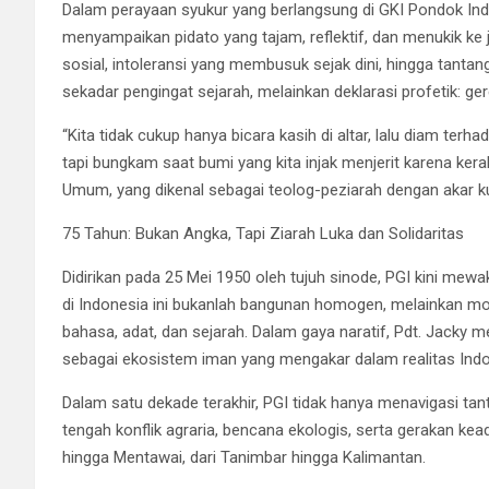
Dalam perayaan syukur yang berlangsung di GKI Pondok Inda
menyampaikan pidato yang tajam, reflektif, dan menukik ke j
sosial, intoleransi yang membusuk sejak dini, hingga tantan
sekadar pengingat sejarah, melainkan deklarasi profetik: ger
“Kita tidak cukup hanya bicara kasih di altar, lalu diam ter
tapi bungkam saat bumi yang kita injak menjerit karena kera
Umum, yang dikenal sebagai teolog-peziarah dengan akar kua
75 Tahun: Bukan Angka, Tapi Ziarah Luka dan Solidaritas
Didirikan pada 25 Mei 1950 oleh tujuh sinode, PGI kini mewak
di Indonesia ini bukanlah bangunan homogen, melainkan mo
bahasa, adat, dan sejarah. Dalam gaya naratif, Pdt. Jack
sebagai ekosistem iman yang mengakar dalam realitas Indo
Dalam satu dekade terakhir, PGI tidak hanya menavigasi tanta
tengah konflik agraria, bencana ekologis, serta gerakan ke
hingga Mentawai, dari Tanimbar hingga Kalimantan.