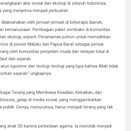
rangkaian aksi sosial dan ekologi di seluruh Indonesia,
gi yang menjelma menjadi perbuatan.
g dilaksanakan oleh jemaat-jemaat di beberapa daerah,
n dan kemanusiaan. Pembagian paket sembako di komunitas
atan ekologi, seperti: Penanaman pohon untuk memulihkan
grove di pesisir Maluku dan Papua Barat sebagai perisai
arang oleh komunitas penyelam muda dan nelayan lokal di
aut dan sejarah.
rus egoisme dan teologi-teologi yang lupa bahwa Allah tidak
 korban sejarah,” ungkapnya.
sebagai Terang yang Membawa Keadilan, Kebaikan, dan
Indonesia_gelap di media sosial, yang menggambarkan
ka publik. Gereja, menurutnya, harus menjadi terang yang tak
rang anak SD karena perbedaan agama. Ia menolak menjadi