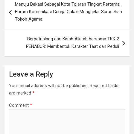
Menuju Bekasi Sebagai Kota Toleran Tingkat Pertama,
o
A
n
at
navigation
Forum Komunikasi Gereja Galaxi Menggelar Sarasehan
o
p
k
Tokoh Agama
k
p
Berpetualang dari Kisah Alkitab bersama TKK 2
PENABUR: Membentuk Karakter Taat dan Peduli
Leave a Reply
Your email address will not be published.
Required fields
are marked
*
Comment
*