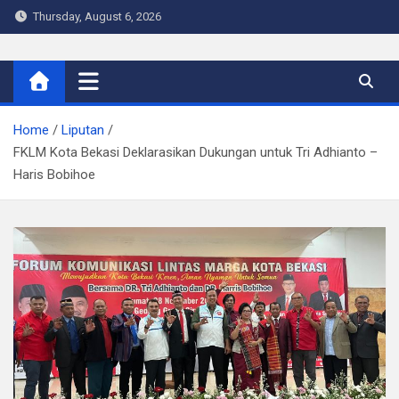
Skip
Thursday, August 6, 2026
to
content
Warta Indo
Home
Liputan
FKLM Kota Bekasi Deklarasikan Dukungan untuk Tri Adhianto –
Haris Bobihoe