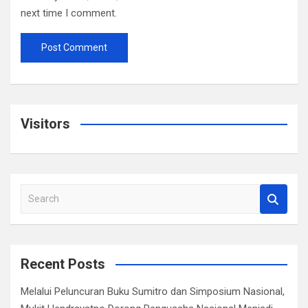
next time I comment.
Visitors
S
e
a
r
c
Recent Posts
h
Melalui Peluncuran Buku Sumitro dan Simposium Nasional,