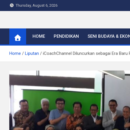
Skip
Thursday, August 6, 2026
to
content
Warta Indo
HOME
PENDIDIKAN
SENI BUDAYA & EKO
Home
Liputan
iCoachChannel Diluncurkan sebagai Era Bar