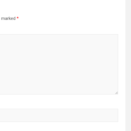
re marked
*