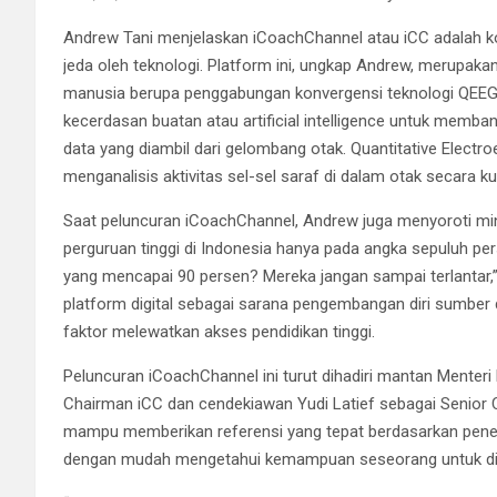
Andrew Tani menjelaskan iCoachChannel atau iCC adalah k
jeda oleh teknologi. Platform ini, ungkap Andrew, merup
manusia berupa penggabungan konvergensi teknologi QEEG 
kecerdasan buatan atau artificial intelligence untuk memb
data yang diambil dari gelombang otak. Quantitative Elect
menganalisis aktivitas sel-sel saraf di dalam otak secara k
Saat peluncuran iCoachChannel, Andrew juga menyoroti m
perguruan tinggi di Indonesia hanya pada angka sepuluh pe
yang mencapai 90 persen? Mereka jangan sampai terlantar,” 
platform digital sebagai sarana pengembangan diri sumber 
faktor melewatkan akses pendidikan tinggi.
Peluncuran iCoachChannel ini turut dihadiri mantan Menter
Chairman iCC dan cendekiawan Yudi Latief sebagai Senior 
mampu memberikan referensi yang tepat berdasarkan pen
dengan mudah mengetahui kemampuan seseorang untuk dite