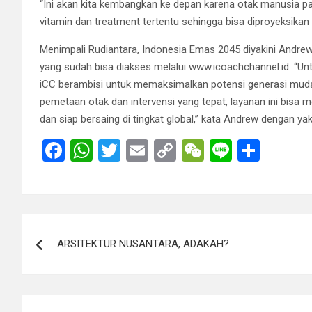
“Ini akan kita kembangkan ke depan karena otak manusia p
vitamin dan treatment tertentu sehingga bisa diproyeksikan u
Menimpali Rudiantara, Indonesia Emas 2045 diyakini Andrew 
yang sudah bisa diakses melalui www.icoachchannel.id. “U
iCC berambisi untuk memaksimalkan potensi generasi muda me
pemetaan otak dan intervensi yang tepat, layanan ini bis
dan siap bersaing di tingkat global,” kata Andrew dengan yaki
F
W
T
E
C
W
Li
S
a
h
wi
m
o
e
n
h
ce
at
tt
ail
py
C
e
ar
b
s
er
Li
h
e
Post
o
A
n
at
ARSITEKTUR NUSANTARA, ADAKAH?
navigation
o
p
k
k
p