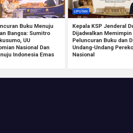
LIPUTAN
uncuran Buku Menuju
Kepala KSP Jenderal 
an Bangsa: Sumitro
Dijadwalkan Memimpin
ikusumo, UU
Peluncuran Buku dan D
mian Nasional Dan
Undang-Undang Perek
nuju Indonesia Emas
Nasional