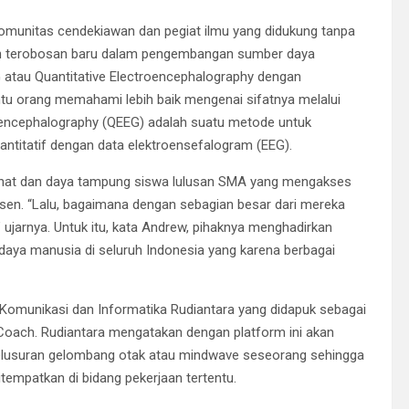
omunitas cendekiawan dan pegiat ilmu yang didukung tanpa
akan terobosan baru dalam pengembangan sumber daya
atau Quantitative Electroencephalography dengan
antu orang memahami lebih baik mengenai sifatnya melalui
roencephalography (QEEG) adalah suatu metode untuk
uantitatif dengan data elektroensefalogram (EEG).
inat dan daya tampung siswa lulusan SMA yang mengakses
rsen. “Lalu, bagaimana dengan sebagian besar dari mereka
ujarnya. Untuk itu, kata Andrew, pihaknya menghadirkan
daya manusia di seluruh Indonesia yang karena berbagai
i Komunikasi dan Informatika Rudiantara yang didapuk sebagai
Coach. Rudiantara mengatakan dengan platform ini akan
elusuran gelombang otak atau mindwave seseorang sehingga
mpatkan di bidang pekerjaan tertentu.