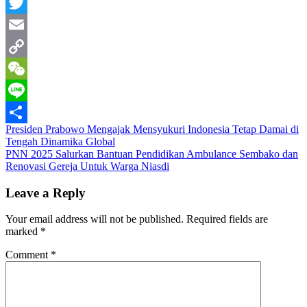
WhatsApp
Twitter
Email
Copy
Link
WeChat
Line
Post
Presiden Prabowo Mengajak Mensyukuri Indonesia Tetap Damai di
Share
Tengah Dinamika Global
navigation
PNN 2025 Salurkan Bantuan Pendidikan Ambulance Sembako dan
Renovasi Gereja Untuk Warga Niasdi
Leave a Reply
Your email address will not be published.
Required fields are
marked
*
Comment
*