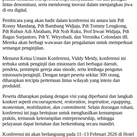
lintas denominasi, serta mendorong inovasi dalam menjangkau jiwa
di era digital.
Pembicara yang akan hadir dalam konferensi ini antara lain Pdt
Ronny Mandang, Pdt Bambang Widjaja, Pdt Tommy Lengkong,
Pdt Rubun Adi Abraham, Pdt Noh Ruku, Prof Irwan Widjaja, Pdt
Bagus Surjantoro, Pdt Y. Wiryohadi, dan Veronika Colondam dll.
Mereka akan berbagi wawasan dan pengalaman untuk memperkuat
semangat penginjilan.
Menurut Ketua Umum Konferensi, Viddy Meidy, konferensi ini
terbuka untuk penginjil dan misionaris dari berbagai daerah,
pendeta, pemimpin gereja atau sinode, serta lembaga pengutus
misionaris/penginjil. Dengan target peserta sekitar 300 orang,
diharapkan tercipta pertemuan lintas wilayah yang intens dan
produktif.
Peserta diharapkan pulang dengan visi yang diperbarui dan langkah
konkret seperti
encouragement, restoration, inspiration, equipping,
momentum, mobilization, dan commitment
. Selain dorongan rohani,
konferensi ini juga bertujuan untuk menghasilkan kemampuan
praktis, termasuk keterampilan entrepreneurship, sehingga
pelayanan dapat bertahan dan berkembang secara mandiri.
Konferensi ini akan berlangsung pada 11–13 Februari 2026 di Hotel