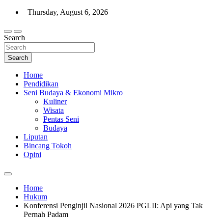
Skip
Thursday, August 6, 2026
to
content
Search
Warta Indo
Search
Home
Pendidikan
Seni Budaya & Ekonomi Mikro
Kuliner
Wisata
Pentas Seni
Budaya
Liputan
Bincang Tokoh
Opini
Home
Hukum
Konferensi Penginjil Nasional 2026 PGLII: Api yang Tak
Pernah Padam