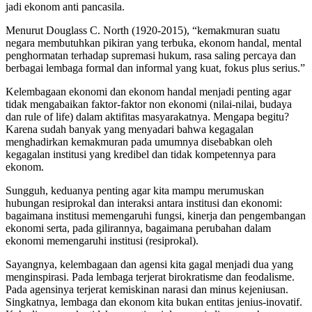
jadi ekonom anti pancasila.
Menurut Douglass C. North (1920-2015), “kemakmuran suatu
negara membutuhkan pikiran yang terbuka, ekonom handal, mental
penghormatan terhadap supremasi hukum, rasa saling percaya dan
berbagai lembaga formal dan informal yang kuat, fokus plus serius.”
Kelembagaan ekonomi dan ekonom handal menjadi penting agar
tidak mengabaikan faktor-faktor non ekonomi (nilai-nilai, budaya
dan rule of life) dalam aktifitas masyarakatnya. Mengapa begitu?
Karena sudah banyak yang menyadari bahwa kegagalan
menghadirkan kemakmuran pada umumnya disebabkan oleh
kegagalan institusi yang kredibel dan tidak kompetennya para
ekonom.
Sungguh, keduanya penting agar kita mampu merumuskan
hubungan resiprokal dan interaksi antara institusi dan ekonomi:
bagaimana institusi memengaruhi fungsi, kinerja dan pengembangan
ekonomi serta, pada gilirannya, bagaimana perubahan dalam
ekonomi memengaruhi institusi (resiprokal).
Sayangnya, kelembagaan dan agensi kita gagal menjadi dua yang
menginspirasi. Pada lembaga terjerat birokratisme dan feodalisme.
Pada agensinya terjerat kemiskinan narasi dan minus kejeniusan.
Singkatnya, lembaga dan ekonom kita bukan entitas jenius-inovatif.