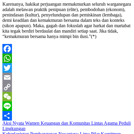
Karenanya, hakikat perjuangan memakmurkan seluruh warganegara
adalah melawan praktik penipuan (elite), pembodohan (ekonom),
penindasan (kultur), penyelundupan dan pemiskinan (lembaga),
demi keadilan dan kemakmuran bersama dalam teks dan konteks
(sikon apapun). Maka, gagah dan fokuslah agar harkat dan martabat
kita tegak berdiri berdaulat dan mandiri setiap saat. Jika tidak,
“kemakmuran bersama hanya mimpi bin ilusi.”(*)
Facebook
WhatsApp
Twitter
Email
Copy
Link
WeChat
Line
Post
Aksi Nyata Wamen Keuangan dan Komunitas Lintas Agama Peduli
Share
Lingkungan
navigation
Keberlanjutan Pembangunan Nusantara: Lima Pilar Komitmen