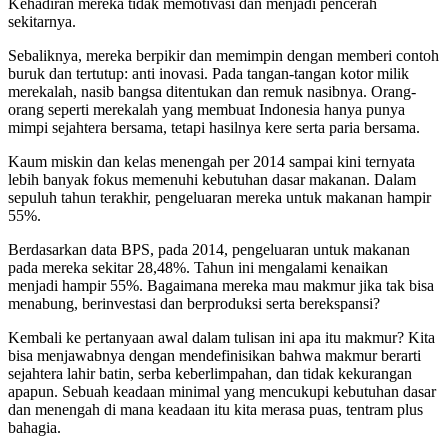
Kehadiran mereka tidak memotivasi dan menjadi pencerah
sekitarnya.
Sebaliknya, mereka berpikir dan memimpin dengan memberi contoh
buruk dan tertutup: anti inovasi. Pada tangan-tangan kotor milik
merekalah, nasib bangsa ditentukan dan remuk nasibnya. Orang-
orang seperti merekalah yang membuat Indonesia hanya punya
mimpi sejahtera bersama, tetapi hasilnya kere serta paria bersama.
Kaum miskin dan kelas menengah per 2014 sampai kini ternyata
lebih banyak fokus memenuhi kebutuhan dasar makanan. Dalam
sepuluh tahun terakhir, pengeluaran mereka untuk makanan hampir
55%.
Berdasarkan data BPS, pada 2014, pengeluaran untuk makanan
pada mereka sekitar 28,48%. Tahun ini mengalami kenaikan
menjadi hampir 55%. Bagaimana mereka mau makmur jika tak bisa
menabung, berinvestasi dan berproduksi serta berekspansi?
Kembali ke pertanyaan awal dalam tulisan ini apa itu makmur? Kita
bisa menjawabnya dengan mendefinisikan bahwa makmur berarti
sejahtera lahir batin, serba keberlimpahan, dan tidak kekurangan
apapun. Sebuah keadaan minimal yang mencukupi kebutuhan dasar
dan menengah di mana keadaan itu kita merasa puas, tentram plus
bahagia.