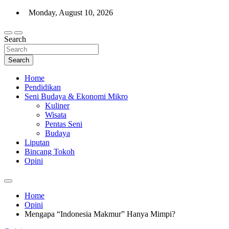
Skip
Monday, August 10, 2026
to
content
Search
Warta Indo
Search
Home
Pendidikan
Seni Budaya & Ekonomi Mikro
Kuliner
Wisata
Pentas Seni
Budaya
Liputan
Bincang Tokoh
Opini
Home
Opini
Mengapa “Indonesia Makmur” Hanya Mimpi?