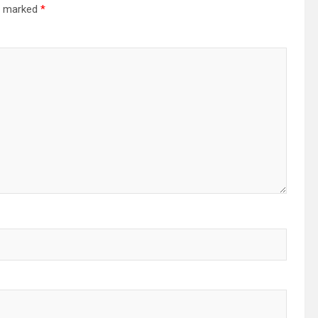
re marked
*