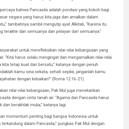
a percaya bahwa Pancasila adalah pondasi yang kokoh bagi
 dasar negara yang harus kita jaga dan amalkan dalam
atu,” tambahnya sambil mengutip ayat Alkitab, “Karena itu
g terakhir dari semuanya dan pelayan dari semuanya.”
syarakat untuk merefleksikan nilai-nilai kebangsaan yang
. “Kita harus selalu mengingat dan mengamalkan nilai-nilai
a kita tetap kuat dan bersatu,” katanya dengan penuh
endaklah kamu seia sekata, sehati sepikir, janganlah kamu
ejahatan dengan kebaikan!” (Roma 12:16-21).
kan nilai-nilai kebangsaan, Pak Mul juga menekankan
asila dengan cinta tanah air. “Agama dan Pancasila harus
dan berakhlak mulia,” katanya lagi.
jadikan momentum penting bagi bangsa Indonesia untuk
g terkandung dalam Pancasila,” pungkas Pak Mul dengan