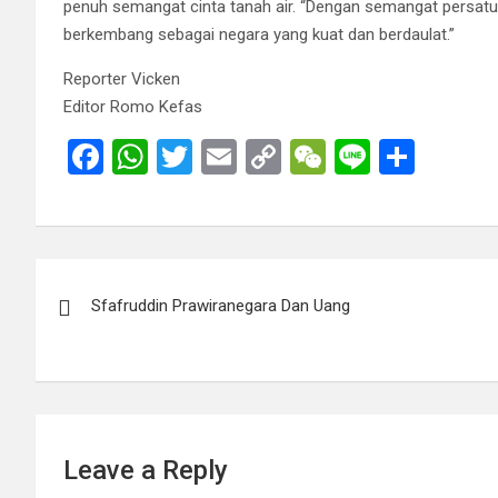
penuh semangat cinta tanah air. “Dengan semangat persatu
berkembang sebagai negara yang kuat dan berdaulat.”
Reporter Vicken
Editor Romo Kefas
F
W
T
E
C
W
Li
S
a
h
wi
m
o
e
n
h
ce
at
tt
ail
py
C
e
ar
b
s
er
Li
h
e
Post
o
A
n
at
Sfafruddin Prawiranegara Dan Uang
navigation
o
p
k
k
p
Leave a Reply