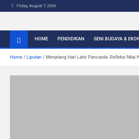
Skip
Friday, August 7, 2026
to
content
Warta Indo
HOME
PENDIDIKAN
SENI BUDAYA & EKO
Home
Liputan
Menjelang Hari Lahir Pancasila: Refleksi Nila