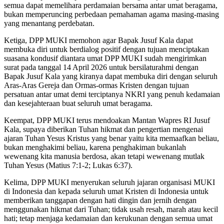
semua dapat memelihara perdamaian bersama antar umat beragama,
bukan memperuncing perbedaan pemahaman agama masing-masing
yang menantang perdebatan.
Ketiga, DPP MUKI memohon agar Bapak Jusuf Kala dapat
membuka diri untuk berdialog positif dengan tujuan menciptakan
suasana kondusif diantara umat DPP MUKI sudah mengirimkan
surat pada tanggal 14 April 2026 untuk bersilaturahmi dengan
Bapak Jusuf Kala yang kiranya dapat membuka diri dengan seluruh
Aras-Aras Gereja dan Ormas-ormas Kristen dengan tujuan
persatuan antar umat demi terciptanya NKRI yang penuh kedamaian
dan kesejahteraan buat seluruh umat beragama.
Keempat, DPP MUKI terus mendoakan Mantan Wapres RI Jusuf
Kala, supaya diberikan Tuhan hikmat dan pengertian mengenai
ajaran Tuhan Yesus Kristus yang benar yaitu kita memaafkan beliau,
bukan menghakimi beliau, karena penghakiman bukanlah
wewenang kita manusia berdosa, akan tetapi wewenang mutlak
Tuhan Yesus (Matius 7:1-2; Lukas 6:37).
Kelima, DPP MUKI menyerukan seluruh jajaran organisasi MUKI
di Indonesia dan kepada seluruh umat Kristen di Indonesia untuk
memberikan tanggapan dengan hati dingin dan jernih dengan
menggunakan hikmat dari Tuhan; tidak usah resah, marah atau kecil
hati; tetap menjaga kedamaian dan kerukunan dengan semua umat