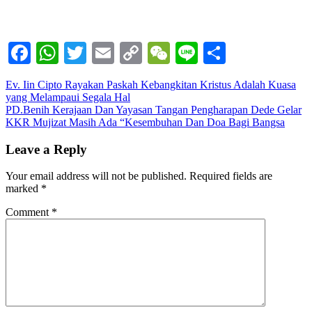
Facebook
WhatsApp
Twitter
Email
Copy
WeChat
Line
Share
Link
Post
Ev. Iin Cipto Rayakan Paskah Kebangkitan Kristus Adalah Kuasa
yang Melampaui Segala Hal
navigation
PD.Benih Kerajaan Dan Yayasan Tangan Pengharapan Dede Gelar
KKR Mujizat Masih Ada “Kesembuhan Dan Doa Bagi Bangsa
Leave a Reply
Your email address will not be published.
Required fields are
marked
*
Comment
*