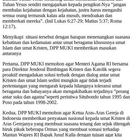
Tuhan Yesus sendiri mengajarkan kepada pengikut-Nya “jangan
membalas kejahatan dengan kejahatan, justru harus mengasihi
semua orang termasuk kalau ada musuh, mendoakan dan
memberkati mereka”. (Inil Lukas 6:27-29; Matius 5:37; Roma
12:17).
Menyikapi situasi tersebut dengan harapan menenangkan suasana
kebatinan dan kedamaian antar umat beragama khususnya umat
Islam dan umat Kristen, DPP MUKI memberikan masukan
antaranya
Pertama, DPP MUKI memohon agar Menteri Agama RI bersama
para Direktur Jenderal Bimbingan Kristen dan Katolik segera
proaktif mengadakan solusi terbaik dengan dialog antar umat
Kristen dan umat Islam sedini mungkin agar tidak terjadi
pertentangan yang mengarah kepada hilangnya toleransi umat
beragama dan bahayanya akan mengakibatkan terjadinya “perang
antar suku dan agama”seperti peristiwa Situbondo tahun 1995 dan
Poso pada tahun 1998-2002.
Kedua, DPP MUKI memohon agar Ketua Aras-Aras Gereja di
Indonesia memberikan penyataan nasional kepada umat Kristen di
Aras Gerejanya yang membuat suasana tenang dan sejuk ditengah
hiruk pikuk beberapa Ormas yang membuat somasi terhadap
Mantan Wapres RI Bapak Jusuf Kalla dengan tujuan agar kita