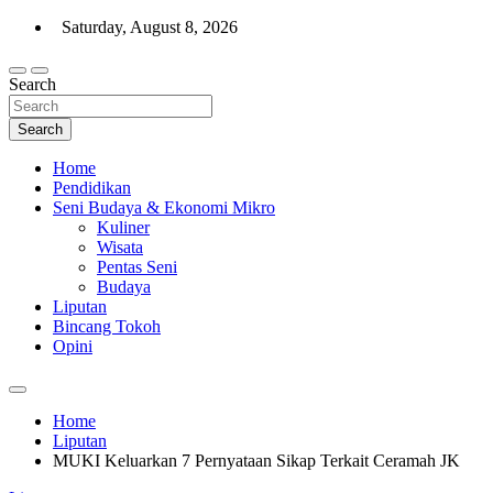
Skip
Saturday, August 8, 2026
to
content
Search
Warta Indo
Search
Home
Pendidikan
Seni Budaya & Ekonomi Mikro
Kuliner
Wisata
Pentas Seni
Budaya
Liputan
Bincang Tokoh
Opini
Home
Liputan
MUKI Keluarkan 7 Pernyataan Sikap Terkait Ceramah JK