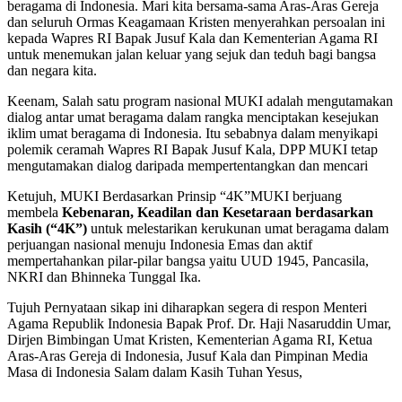
beragama di Indonesia. Mari kita bersama-sama Aras-Aras Gereja
dan seluruh Ormas Keagamaan Kristen menyerahkan persoalan ini
kepada Wapres RI Bapak Jusuf Kala dan Kementerian Agama RI
untuk menemukan jalan keluar yang sejuk dan teduh bagi bangsa
dan negara kita.
Keenam, Salah satu program nasional MUKI adalah mengutamakan
dialog antar umat beragama dalam rangka menciptakan kesejukan
iklim umat beragama di Indonesia. Itu sebabnya dalam menyikapi
polemik ceramah Wapres RI Bapak Jusuf Kala, DPP MUKI tetap
mengutamakan dialog daripada mempertentangkan dan mencari
Ketujuh, MUKI Berdasarkan Prinsip “4K”MUKI berjuang
membela
Kebenaran, Keadilan dan Kesetaraan berdasarkan
Kasih (“4K”)
untuk melestarikan kerukunan umat beragama dalam
perjuangan nasional menuju Indonesia Emas dan aktif
mempertahankan pilar-pilar bangsa yaitu UUD 1945, Pancasila,
NKRI dan Bhinneka Tunggal Ika.
Tujuh Pernyataan sikap ini diharapkan segera di respon Menteri
Agama Republik Indonesia Bapak Prof. Dr. Haji Nasaruddin Umar,
Dirjen Bimbingan Umat Kristen, Kementerian Agama RI, Ketua
Aras-Aras Gereja di Indonesia, Jusuf Kala dan Pimpinan Media
Masa di Indonesia Salam dalam Kasih Tuhan Yesus,