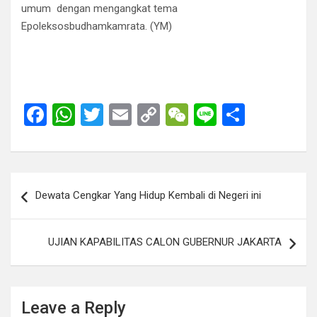
umum dengan mengangkat tema
Epoleksosbudhamkamrata. (YM)
F
W
T
E
C
W
Li
S
a
h
wi
m
o
e
n
h
ce
at
tt
ail
py
C
e
ar
b
s
er
Li
h
e
Post
Dewata Cengkar Yang Hidup Kembali di Negeri ini
o
A
n
at
navigation
o
p
k
UJIAN KAPABILITAS CALON GUBERNUR JAKARTA
k
p
Leave a Reply