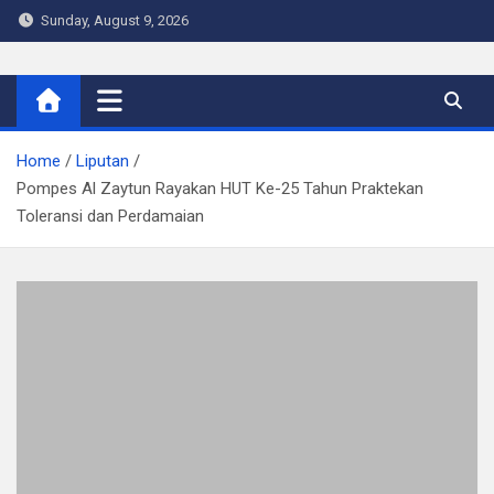
Skip
Sunday, August 9, 2026
to
content
Warta Indo
Home
Liputan
Pompes Al Zaytun Rayakan HUT Ke-25 Tahun Praktekan
Toleransi dan Perdamaian