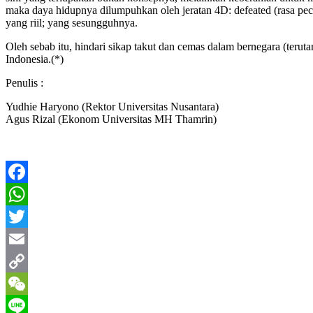
maka daya hidupnya dilumpuhkan oleh jeratan 4D: defeated (rasa pecund
yang riil; yang sesungguhnya.
Oleh sebab itu, hindari sikap takut dan cemas dalam bernegara (terutam
Indonesia.(*)
Penulis :
Yudhie Haryono (Rektor Universitas Nusantara)
Agus Rizal (Ekonom Universitas MH Thamrin)
Facebook
WhatsApp
Twitter
Email
Copy
Link
WeChat