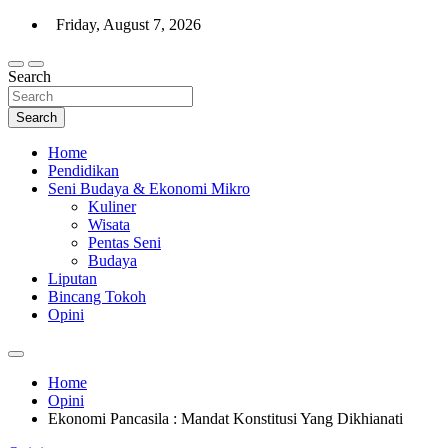
Skip
Friday, August 7, 2026
to
content
Search
Warta Indo
Search
Home
Pendidikan
Seni Budaya & Ekonomi Mikro
Kuliner
Wisata
Pentas Seni
Budaya
Liputan
Bincang Tokoh
Opini
Home
Opini
Ekonomi Pancasila : Mandat Konstitusi Yang Dikhianati