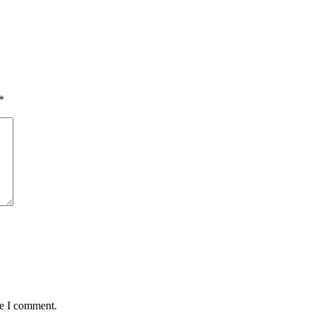
*
me I comment.