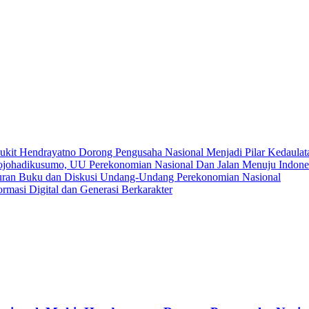
ukit Hendrayatno Dorong Pengusaha Nasional Menjadi Pilar Kedaula
ojohadikusumo, UU Perekonomian Nasional Dan Jalan Menuju Indone
ran Buku dan Diskusi Undang-Undang Perekonomian Nasional
asi Digital dan Generasi Berkarakter