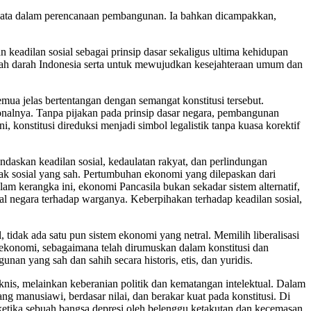
 nyata dalam perencanaan pembangunan. Ia bahkan dicampakkan,
keadilan sosial sebagai prinsip dasar sekaligus ultima kehidupan
pah darah Indonesia serta untuk mewujudkan kesejahteraan umum dan
mua jelas bertentangan dengan semangat konstitusi tersebut.
ionalnya. Tanpa pijakan pada prinsip dasar negara, pembangunan
 konstitusi direduksi menjadi simbol legalistik tanpa kuasa korektif
ndaskan keadilan sosial, kedaulatan rakyat, dan perlindungan
rak sosial yang sah. Pertumbuhan ekonomi yang dilepaskan dari
m kerangka ini, ekonomi Pancasila bukan sekadar sistem alternatif,
al negara terhadap warganya. Keberpihakan terhadap keadilan sosial,
, tidak ada satu pun sistem ekonomi yang netral. Memilih liberalisasi
s ekonomi, sebagaimana telah dirumuskan dalam konstitusi dan
an yang sah dan sahih secara historis, etis, dan yuridis.
nis, melainkan keberanian politik dan kematangan intelektual. Dalam
manusiawi, berdasar nilai, dan berakar kuat pada konstitusi. Di
etika sebuah bangsa depresi oleh belenggu ketakutan dan kecemasan,