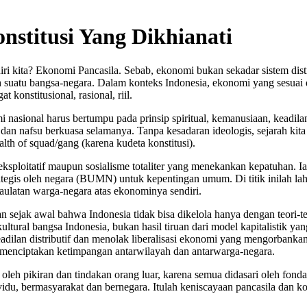
nstitusi Yang Dikhianati
ti diri kita? Ekonomi Pancasila. Sebab, ekonomi bukan sekadar sistem 
lih suatu bangsa-negara. Dalam konteks Indonesia, ekonomi yang sesuai
konstitusional, rasional, riil.
nasional harus bertumpu pada prinsip spiritual, kemanusiaan, keadila
 dan nafsu berkuasa selamanya. Tanpa kesadaran ideologis, sejarah kita 
alth of squad/gang (karena kudeta konstitusi).
 eksploitatif maupun sosialisme totaliter yang menekankan kepatuhan.
ategis oleh negara (BUMN) untuk kepentingan umum. Di titik inilah la
edaulatan warga-negara atas ekonominya sendiri.
 sejak awal bahwa Indonesia tidak bisa dikelola hanya dengan teori-te
-kultural bangsa Indonesia, bukan hasil tiruan dari model kapitalistik 
dilan distributif dan menolak liberalisasi ekonomi yang mengorbankan
enciptakan ketimpangan antarwilayah dan antarwarga-negara.
 oleh pikiran dan tindakan orang luar, karena semua didasari oleh fondas
vidu, bermasyarakat dan bernegara. Itulah keniscayaan pancasila dan k