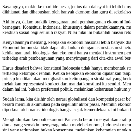
Sayangnya, makin ke mari ide besar, jenius dan dahsyat ini lebih b
dikhianati dan dihapuskan oleh banyak ekonom dan guru di sekolah-s
Akhirnya, dalam praktik kenegaraan arah pembangunan ekonomi Indones
bernegara. Konstitusi Indonesia, khususnya dalam pembukaannya, me
keadilan sosial bagi seluruh rakyat. Nilai-nilai ini bukanlah hiasan re
Kenyataannya memang, kebijakan ekonomi nasional lebih banyak diarah
Ekonomi Indonesia tidak dapat dijalankan dengan asumsi-asumsi netra
kehilangan arah ideologis, dan ekonomi hanya menjadi instrumen pertu
terhadap arah pembangunan yang menyimpang dari cita-cita awal berd
Harus disadari bahwa konstitusi Indonesia tidak hanya membentuk str
terhadap kelompok rentan. Ketika kebijakan ekonomi dijalankan tanpa
prinsip keadilan akan menghasilkan ketimpangan struktural yang ber
melainkan representasi konkret dari mandat konstitusi itu sendiri.
dalam hal ini, bukan preferensi politik, melainkan keharusan hukum y
Sudah lama, kita disihir oleh narasi globalisasi dan kompetisi pasar 
berarti memilih akumulasi pada segelintir aktor pasar. Memilih ekon
diperkuat oleh narasi ideologis bangsa sejak kemerdekaan. Ini bukan 
Menghidupkan kembali ekonomi Pancasila berarti menyatukan arah pem
dunia yang semakin menyeragamkan model ekonomi, Indonesia memilik
sini yang terlupakan bukan konsepnya, melainkan keberanian untuk 