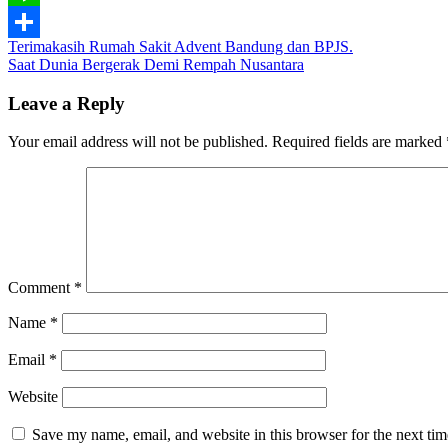
Line
Post
Terimakasih Rumah Sakit Advent Bandung dan BPJS.
Share
Saat Dunia Bergerak Demi Rempah Nusantara
navigation
Leave a Reply
Your email address will not be published.
Required fields are marked
Comment
*
Name
*
Email
*
Website
Save my name, email, and website in this browser for the next ti