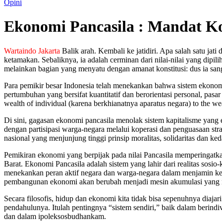
Opini
Ekonomi Pancasila : Mandat Ko
Wartaindo Jakarta
Balik arah. Kembali ke jatidiri. Apa salah satu ja
ketamakan. Sebaliknya, ia adalah cerminan dari nilai-nilai yang dipi
melainkan bagian yang menyatu dengan amanat konstitusi: dus ia sangat 
Para pemikir besar Indonesia telah menekankan bahwa sistem ekonomi 
pertumbuhan yang bersifat kuantitatif dan berorientasi personal, pasar
wealth of individual (karena berkhianatnya aparatus negara) to the we
Di sini, gagasan ekonomi pancasila menolak sistem kapitalisme yang
dengan partisipasi warga-negara melalui koperasi dan penguasaan str
nasional yang menjunjung tinggi prinsip moralitas, solidaritas dan k
Pemikiran ekonomi yang berpijak pada nilai Pancasila memperingatkan
Barat. Ekonomi Pancasila adalah sistem yang lahir dari realitas sosio
menekankan peran aktif negara dan warga-negara dalam menjamin kea
pembangunan ekonomi akan berubah menjadi mesin akumulasi yang m
Secara filosofis, hidup dan ekonomi kita tidak bisa sepenuhnya diajari
pendahulunya. Itulah pentingnya “sistem sendiri,” baik dalam berindi
dan dalam ipoleksosbudhankam.