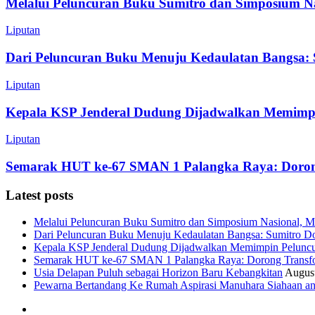
Melalui Peluncuran Buku Sumitro dan Simposium N
Liputan
Dari Peluncuran Buku Menuju Kedaulatan Bangsa: 
Liputan
Kepala KSP Jenderal Dudung Dijadwalkan Memimpi
Liputan
Semarak HUT ke-67 SMAN 1 Palangka Raya: Dorong 
Latest posts
Melalui Peluncuran Buku Sumitro dan Simposium Nasional, M
Dari Peluncuran Buku Menuju Kedaulatan Bangsa: Sumitro D
Kepala KSP Jenderal Dudung Dijadwalkan Memimpin Peluncu
Semarak HUT ke-67 SMAN 1 Palangka Raya: Dorong Transform
Usia Delapan Puluh sebagai Horizon Baru Kebangkitan
August
Pewarna Bertandang Ke Rumah Aspirasi Manuhara Siahaan a