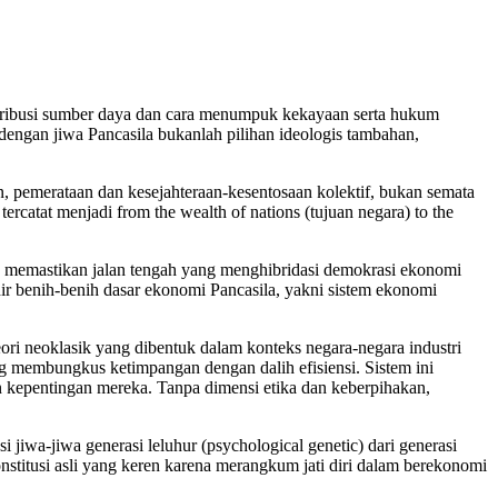
distribusi sumber daya dan cara menumpuk kekayaan serta hukum
 dengan jiwa Pancasila bukanlah pilihan ideologis tambahan,
n, pemerataan dan kesejahteraan-kesentosaan kolektif, bukan semata
tercatat menjadi from the wealth of nations (tujuan negara) to the
 Ia memastikan jalan tengah yang menghibridasi demokrasi ekonomi
hir benih-benih dasar ekonomi Pancasila, yakni sistem ekonomi
ori neoklasik yang dibentuk dalam konteks negara-negara industri
yang membungkus ketimpangan dengan dalih efisiensi. Sistem ini
 kepentingan mereka. Tanpa dimensi etika dan keberpihakan,
i jiwa-jiwa generasi leluhur (psychological genetic) dari generasi
onstitusi asli yang keren karena merangkum jati diri dalam berekonomi