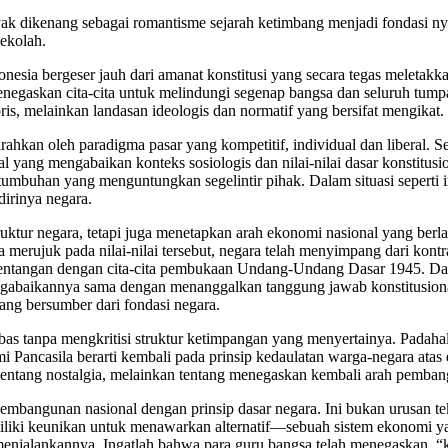
anyak dikenang sebagai romantisme sejarah ketimbang menjadi fondasi
ekolah.
ia bergeser jauh dari amanat konstitusi yang secara tegas meletakkan 
negaskan cita-cita untuk melindungi segenap bangsa dan seluruh tum
toris, melainkan landasan ideologis dan normatif yang bersifat mengikat.
kan oleh paradigma pasar yang kompetitif, individual dan liberal. Se
l yang mengabaikan konteks sosiologis dan nilai-nilai dasar konstitus
mbuhan yang menguntungkan segelintir pihak. Dalam situasi seperti ini,
irinya negara.
uktur negara, tetapi juga menetapkan arah ekonomi nasional yang berla
 merujuk pada nilai-nilai tersebut, negara telah menyimpang dari kont
tentangan dengan cita-cita pembukaan Undang-Undang Dasar 1945. Dala
 Mengabaikannya sama dengan menanggalkan tanggung jawab konstitusion
ang bersumber dari fondasi negara.
bebas tanpa mengkritisi struktur ketimpangan yang menyertainya. Padahal
omi Pancasila berarti kembali pada prinsip kedaulatan warga-negara ata
tentang nostalgia, melainkan tentang menegaskan kembali arah pembangun
bangunan nasional dengan prinsip dasar negara. Ini bukan urusan tek
i keunikan untuk menawarkan alternatif—sebuah sistem ekonomi yang 
menjalankannya. Ingatlah bahwa para guru bangsa telah menegaskan, “k