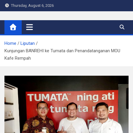
Skip
Thursday, August 6, 2026
to
content
Warta Indo
Home
Liputan
Kunjungan BANREHI ke Tumata dan Penandatanganan MOU
Kafe Rempah