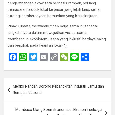
pengembangan ekowisata berbasis rempah, peluang
pemasaran produk lokal ke pasar yang lebih luas, serta
strategi pemberdayaan komunitas yang berkelanjutan.
Pihak Tumata menyambut baik kerja sama ini sebagai
langkah nyata dalam mewujudkan visi bersama:
membangun ekosistem usaha yang inklusif, berdaya saing,
dan berpihak pada kearifan lokal.(*)
F
W
T
E
C
W
Li
S
a
h
wi
m
o
e
n
h
ce
at
tt
ail
py
C
e
ar
b
s
er
Li
h
e
Post
Menko Pangan Dorong Kebangkitan Industri Jamu dan
o
A
n
at
navigation
Rempah Nasional
o
p
k
k
p
Membaca Ulang Soemitronomics: Ekonomi sebagai