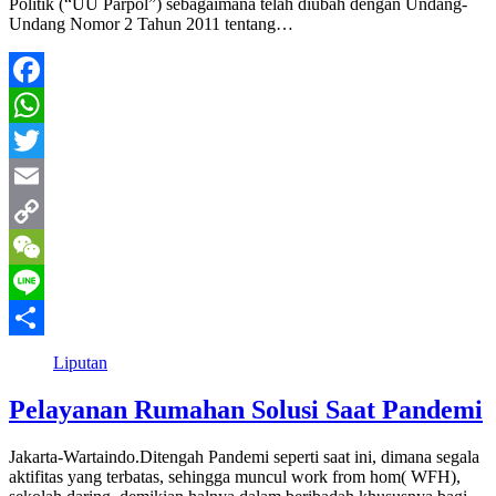
Politik (“UU Parpol”) sebagaimana telah diubah dengan Undang-
Undang Nomor 2 Tahun 2011 tentang…
Facebook
WhatsApp
Twitter
Email
Copy
Link
WeChat
Line
Share
Liputan
Pelayanan Rumahan Solusi Saat Pandemi
Jakarta-Wartaindo.Ditengah Pandemi seperti saat ini, dimana segala
aktifitas yang terbatas, sehingga muncul work from hom( WFH),