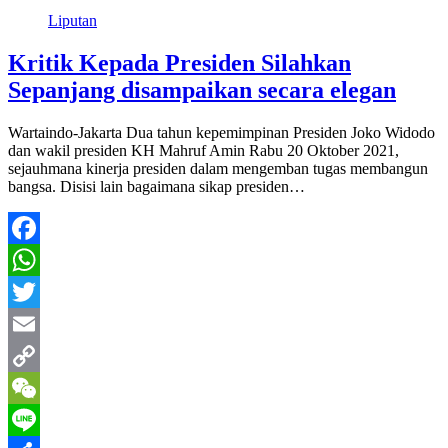
Share
Liputan
Kritik Kepada Presiden Silahkan
Sepanjang disampaikan secara elegan
Wartaindo-Jakarta Dua tahun kepemimpinan Presiden Joko Widodo
dan wakil presiden KH Mahruf Amin Rabu 20 Oktober 2021,
sejauhmana kinerja presiden dalam mengemban tugas membangun
bangsa. Disisi lain bagaimana sikap presiden…
Facebook
WhatsApp
Twitter
Email
Copy
Link
WeChat