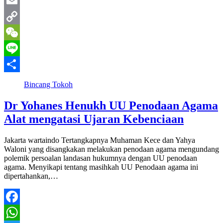
Twitter
Email
Copy
Link
WeChat
Line
Share
Bincang Tokoh
Dr Yohanes Henukh UU Penodaan Agama
Alat mengatasi Ujaran Kebenciaan
Jakarta wartaindo Tertangkapnya Muhaman Kece dan Yahya
Waloni yang disangkakan melakukan penodaan agama mengundang
polemik persoalan landasan hukumnya dengan UU penodaan
agama. Menyikapi tentang masihkah UU Penodaan agama ini
dipertahankan,…
Facebook