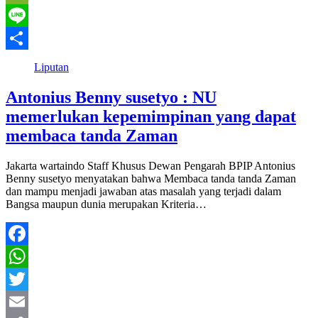
Link
WeChat
Line
Share
Liputan
Antonius Benny susetyo : NU
memerlukan kepemimpinan yang dapat
membaca tanda Zaman
Jakarta wartaindo Staff Khusus Dewan Pengarah BPIP Antonius
Benny susetyo menyatakan bahwa Membaca tanda tanda Zaman
dan mampu menjadi jawaban atas masalah yang terjadi dalam
Bangsa maupun dunia merupakan Kriteria…
Facebook
WhatsApp
Twitter