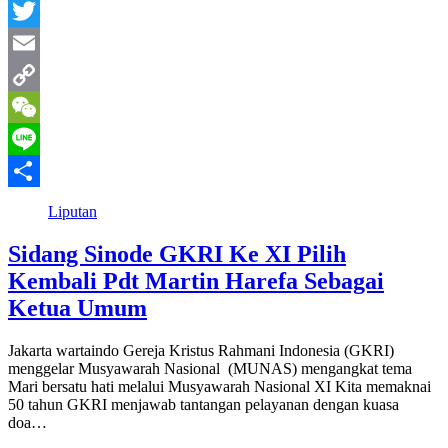
WhatsApp
Twitter
Email
Copy
Link
WeChat
Line
Share
Liputan
Sidang Sinode GKRI Ke XI Pilih
Kembali Pdt Martin Harefa Sebagai
Ketua Umum
Jakarta wartaindo Gereja Kristus Rahmani Indonesia (GKRI)
menggelar Musyawarah Nasional (MUNAS) mengangkat tema
Mari bersatu hati melalui Musyawarah Nasional XI Kita memaknai
50 tahun GKRI menjawab tantangan pelayanan dengan kuasa
doa…