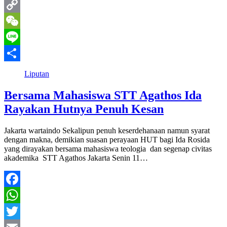
Email
Copy
Link
WeChat
Line
Share
Liputan
Bersama Mahasiswa STT Agathos Ida
Rayakan Hutnya Penuh Kesan
Jakarta wartaindo Sekalipun penuh keserdehanaan namun syarat
dengan makna, demikian suasan perayaan HUT bagi Ida Rosida
yang dirayakan bersama mahasiswa teologia dan segenap civitas
akademika STT Agathos Jakarta Senin 11…
Facebook
WhatsApp