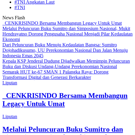
#TNI Angkatan Laut
#TNI
News Flash
CENKRISINDO Bersama Membangun Legacy Untuk Umat
Melalui Peluncuran Buku Sumitro dan Simposium Nasional, Mukit
Hendrayatno Dorong Pengusaha Nasional Menjadi Pilar Kedaulatan
Ekonomi
Dari Peluncuran Buku Menuju Kedaulatan Bangsa: Sumitro
Dojohadikusumo, UU Perekonomian Nasional Dan Jalan Menuju
Indonesia Emas 2045
Kepala KSP Jenderal Dudung Dijadwalkan Memimpin Peluncuran
Buku dan Diskusi Undang-Undang Perekonomian Nasional
Semarak HUT ke-67 SMAN 1 Palangka Raya: Dorong
Transformasi Digital dan Generasi Berkarakter
Liputan
CENKRISINDO Bersama Membangun
Legacy Untuk Umat
Liputan
Melalui Peluncuran Buku Sumitro dan