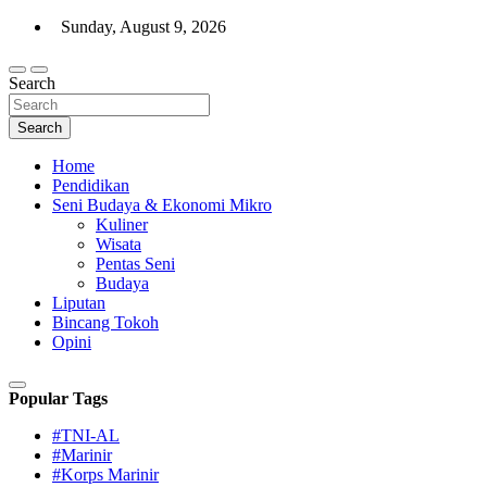
Skip
Sunday, August 9, 2026
to
content
Search
Warta Indo
Search
Home
Pendidikan
Seni Budaya & Ekonomi Mikro
Kuliner
Wisata
Pentas Seni
Budaya
Liputan
Bincang Tokoh
Opini
Popular Tags
#TNI-AL
#Marinir
#Korps Marinir