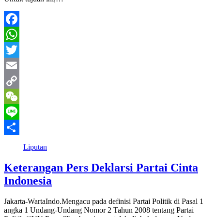
Facebook
WhatsApp
Twitter
Email
Copy
Link
WeChat
Line
Share
Liputan
Keterangan Pers Deklarsi Partai Cinta
Indonesia
Jakarta-WartaIndo.Mengacu pada definisi Partai Politik di Pasal 1
angka 1 Undang-Undang Nomor 2 Tahun 2008 tentang Partai