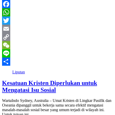
Facebook
WhatsApp
Twitter
Email
Copy
Link
WeChat
Line
Share
Liputan
Kesatuan Kristen Diperlukan untuk
Mengatasi Isu Sosial
WartaIndo Sydney, Australia – Umat Kristen di Lingkar Pasifik dan
Oseania dipanggil untuk bekerja sama secara efektif mengatasi
masalah-masalah sosial besar yang umum terjadi di wilayah ini.
Untuk tujuan ini,…