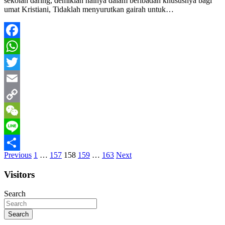
sekolah daring, demikian halnya dalam beribadah khususnya bagi
umat Kristiani, Tidaklah menyurutkan gairah untuk…
Facebook
WhatsApp
Twitter
Email
Copy
Link
WeChat
Line
Posts
Previous
1
…
157
158
159
…
163
Next
Share
pagination
Visitors
Search
Search