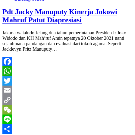
Pdt Jacky Manuputy Kinerja Jokowi
Mahruf Patut Diapresiasi
Jakarta wataindo Jelang dua tahun pemerintahan Presiden Ir Joko
Widodo dan KH Mah’ruf Amin tepatnya 20 Oktober 2021 nanti
sejauhmana pandangan dan evaluasi dari tokoh agama. Seperti
Jacklevyn Fritz Manuputy…
Facebook
WhatsApp
Twitter
Email
Copy
Link
WeChat
Line