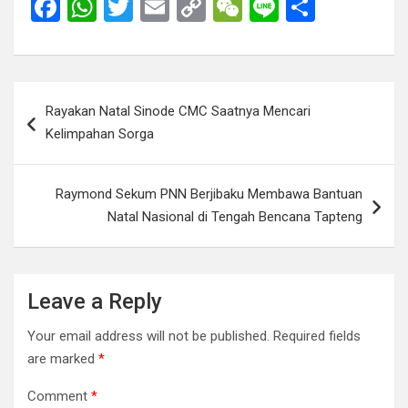
F
W
T
E
C
W
Li
S
a
h
wi
m
o
e
n
h
ce
at
tt
ail
py
C
e
ar
b
s
er
Li
h
e
Post
Rayakan Natal Sinode CMC Saatnya Mencari
o
A
n
at
navigation
Kelimpahan Sorga
o
p
k
k
p
Raymond Sekum PNN Berjibaku Membawa Bantuan
Natal Nasional di Tengah Bencana Tapteng
Leave a Reply
Your email address will not be published.
Required fields
are marked
*
Comment
*