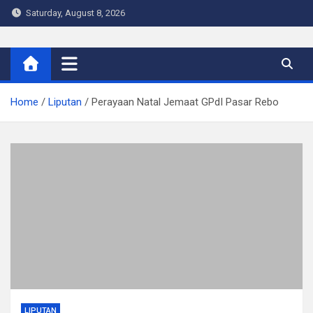
Skip
Saturday, August 8, 2026
to
content
Warta Indo
Home
Liputan
Perayaan Natal Jemaat GPdI Pasar Rebo
LIPUTAN