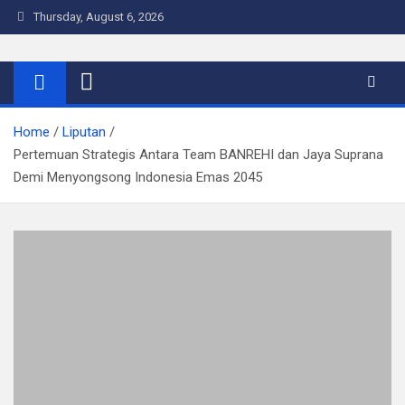
Skip
Thursday, August 6, 2026
to
content
Warta Indo
Home
Liputan
Pertemuan Strategis Antara Team BANREHI dan Jaya Suprana
Demi Menyongsong Indonesia Emas 2045