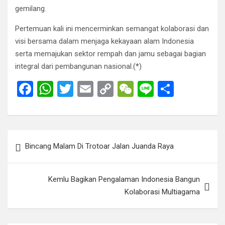
gemilang.
Pertemuan kali ini mencerminkan semangat kolaborasi dan
visi bersama dalam menjaga kekayaan alam Indonesia
serta memajukan sektor rempah dan jamu sebagai bagian
integral dari pembangunan nasional.(*)
F
W
T
E
C
W
Li
S
a
h
wi
m
o
e
n
h
ce
at
tt
ail
py
C
e
ar
b
s
er
Li
h
e
Post
Bincang Malam Di Trotoar Jalan Juanda Raya
o
A
n
at
navigation
o
p
k
Kemlu Bagikan Pengalaman Indonesia Bangun
k
p
Kolaborasi Multiagama