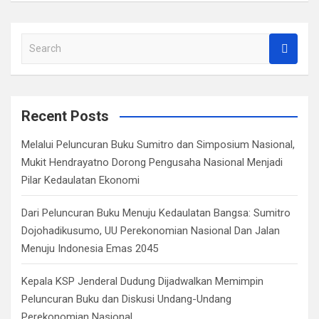
S
e
a
r
c
Recent Posts
h
Melalui Peluncuran Buku Sumitro dan Simposium Nasional,
Mukit Hendrayatno Dorong Pengusaha Nasional Menjadi
Pilar Kedaulatan Ekonomi
Dari Peluncuran Buku Menuju Kedaulatan Bangsa: Sumitro
Dojohadikusumo, UU Perekonomian Nasional Dan Jalan
Menuju Indonesia Emas 2045
Kepala KSP Jenderal Dudung Dijadwalkan Memimpin
Peluncuran Buku dan Diskusi Undang-Undang
Perekonomian Nasional