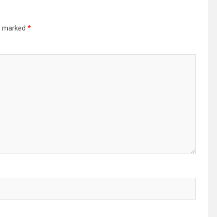
re marked
*