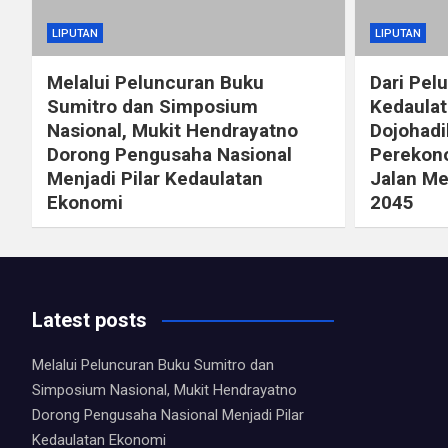
LIPUTAN
LIPUTAN
Melalui Peluncuran Buku
Dari Pel
Sumitro dan Simposium
Kedaulat
Nasional, Mukit Hendrayatno
Dojohad
Dorong Pengusaha Nasional
Perekono
Menjadi Pilar Kedaulatan
Jalan Me
Ekonomi
2045
Latest posts
Melalui Peluncuran Buku Sumitro dan
Simposium Nasional, Mukit Hendrayatno
Dorong Pengusaha Nasional Menjadi Pilar
Kedaulatan Ekonomi