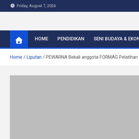
Skip
Friday, August 7, 2026
to
content
Warta Indo
HOME
PENDIDIKAN
SENI BUDAYA & EKO
Home
Liputan
PEWARNA Bekali anggota FORMAG Pelatihan P