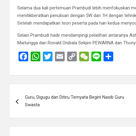
Selama dua kali pertemuan Prambudi lebih menfokuskan mem
menitikberatkan penulisan dengan 5W dan 1H dengan tehnik
Setelah mendapatkan teori peserta pada hari kedua menyodo
Selain Prambudi hadir mendampingi pelatihan antaranya As
Marlungga dan Ronald Onibala Sekjen PEWARNA dan Thony E
F
W
T
E
C
W
Li
S
a
h
wi
m
o
e
n
h
ce
at
tt
ail
py
C
e
ar
b
s
er
Li
h
e
Post
o
A
n
at
Guru, Digugu dan Ditiru Ternyata Begini Nasib Guru
navigation
o
p
k
Swasta
k
p