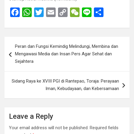
F
W
T
E
C
W
Li
S
a
h
wi
m
o
e
n
h
ce
at
tt
ail
py
C
e
ar
b
s
er
Li
h
e
Post
Peran dan Fungsi Kemindig Melindungi, Membina dan
o
A
n
at
navigation
Mengawasi Media dan Insan Pers Agar Sehat dan
o
p
k
Sejahtera
k
p
Sidang Raya ke XVIII PGI di Rantepao, Toraja: Perayaan
Iman, Kebudayaan, dan Kebersamaan
Leave a Reply
Your email address will not be published.
Required fields