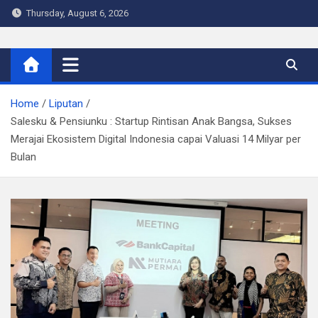
Skip
Thursday, August 6, 2026
to
content
Warta Indo
Home
Liputan
Salesku & Pensiunku : Startup Rintisan Anak Bangsa, Sukses
Merajai Ekosistem Digital Indonesia capai Valuasi 14 Milyar per
Bulan