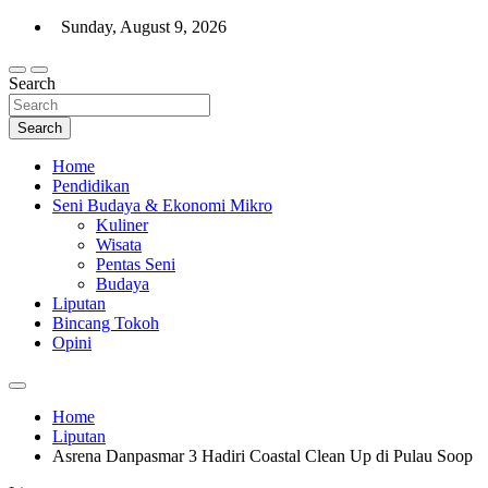
Skip
Sunday, August 9, 2026
to
content
Search
Warta Indo
Search
Home
Pendidikan
Seni Budaya & Ekonomi Mikro
Kuliner
Wisata
Pentas Seni
Budaya
Liputan
Bincang Tokoh
Opini
Home
Liputan
Asrena Danpasmar 3 Hadiri Coastal Clean Up di Pulau Soop