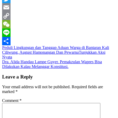
Twitter
Email
Copy
Link
WeChat
Line
Post
Peduli Lingkungan dan Tanggap Aduan Warga di Bantaran Kali
Share
Ciliwung, August Hamonangan Dan PewarnaTunjukkan Aksi
navigation
Nyata
Dra. Alida Handau Lampe Guyer. Pemakzulan Wapres Bisa
Dilakukan Kalau Melanggar Konstitusi.
Leave a Reply
Your email address will not be published.
Required fields are
marked
*
Comment
*