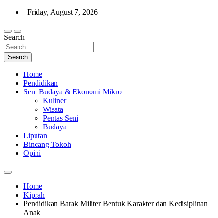
Skip
Friday, August 7, 2026
to
content
Search
Warta Indo
Search
Home
Pendidikan
Seni Budaya & Ekonomi Mikro
Kuliner
Wisata
Pentas Seni
Budaya
Liputan
Bincang Tokoh
Opini
Home
Kiprah
Pendidikan Barak Militer Bentuk Karakter dan Kedisiplinan
Anak